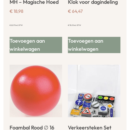
MH – Magische Hoed
Klok voor dagindeling
€
18,98
€
64,47
€
22,97
incl. BTW
€
78,01
incl. BTW
Toevoegen aan
Toevoegen aan
winkelwagen
winkelwagen
Foambal Rood ∅ 16
Verkeersteken Set