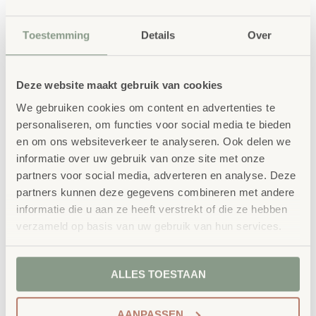
School Concept is de specialist in
onderwijsmeubilair. Wij geloven dat een
Toestemming
Details
Over
leeromgeving inspireert wanneer deze
aansluit bij de behoeften van kinderen én
Deze website maakt gebruik van cookies
leerkrachten.
We gebruiken cookies om content en advertenties te
personaliseren, om functies voor social media te bieden
en om ons websiteverkeer te analyseren. Ook delen we
informatie over uw gebruik van onze site met onze
Waarom School Concept?
partners voor social media, adverteren en analyse. Deze
partners kunnen deze gegevens combineren met andere
Maatwerk
: ieder project start vanuit uw idee
informatie die u aan ze heeft verstrekt of die ze hebben
en onze ervaring
verzameld op basis van uw gebruik van hun services.
Kwaliteit
: al ons school- en
kinderopvangmeubilair is uitvoerig getest en
ALLES TOESTAAN
voldoet aan GS- en TÜV-keuringen
Duurzaamheid
: wij werken met circulaire
AANPASSEN