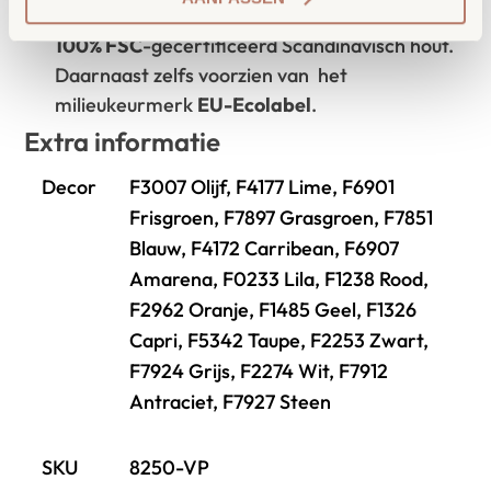
producten, waaronder onze
OneWood-lijn
van
100% FSC
-gecertificeerd Scandinavisch hout.
Daarnaast zelfs voorzien van het
milieukeurmerk
EU-Ecolabel
.
Extra informatie
Decor
F3007 Olijf, F4177 Lime, F6901
Frisgroen, F7897 Grasgroen, F7851
Blauw, F4172 Carribean, F6907
Amarena, F0233 Lila, F1238 Rood,
F2962 Oranje, F1485 Geel, F1326
Capri, F5342 Taupe, F2253 Zwart,
F7924 Grijs, F2274 Wit, F7912
Antraciet, F7927 Steen
SKU
8250-VP