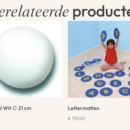
product
erelateerde
l Wit ∅ 21 cm
Lettermatten
€
179,00