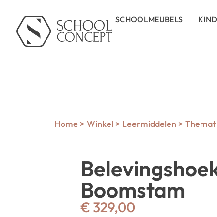
SCHOOLMEUBELS
KIN
Home
>
Winkel
>
Leermiddelen
>
Themati
Belevingshoe
Boomstam
€
329,00