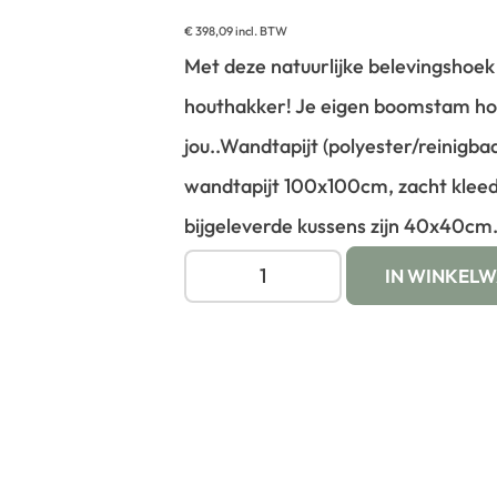
€
398,09
incl. BTW
Met deze natuurlijke belevingshoek 
houthakker! Je eigen boomstam ho
jou..
Wandtapijt (polyester/reinigba
wandtapijt 100x100cm, zacht klee
bijgeleverde kussens zijn 40x40cm
IN WINKEL