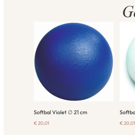
G
Softbal Violet ∅ 21 cm
Softba
€
20,01
€
20,01