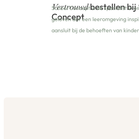
bestellen bij
Vertrouwd
School Concept is de specialist in o
Concept
geloven dat een leeromgeving insp
aansluit bij de behoeften van kinde