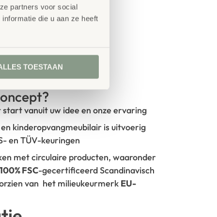
ze partners voor social
nformatie die u aan ze heeft
ALLES TOESTAAN
oncept?
t start vanuit uw idee en onze ervaring
- en kinderopvangmeubilair is uitvoerig
GS- en TÜV-keuringen
rken met circulaire producten, waaronder
100% FSC
-gecertificeerd Scandinavisch
oorzien van het milieukeurmerk
EU-
tie