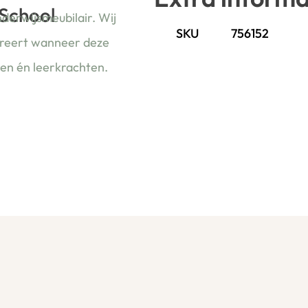
 School
nderwijsmeubilair. Wij
SKU
756152
ireert wanneer deze
ren én leerkrachten.