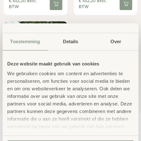
excl.
excl.
€
452,20
€
452,20
BTW
BTW
Toestemming
Details
Over
Deze website maakt gebruik van cookies
We gebruiken cookies om content en advertenties te
Kleine step met
ballonwielen | 3-5 jaar
personaliseren, om functies voor social media te bieden
excl.
€
452,20
en om ons websiteverkeer te analyseren. Ook delen we
BTW
informatie over uw gebruik van onze site met onze
partners voor social media, adverteren en analyse. Deze
partners kunnen deze gegevens combineren met andere
informatie die u aan ze heeft verstrekt of die ze hebben
verzameld op basis van uw gebruik van hun services.