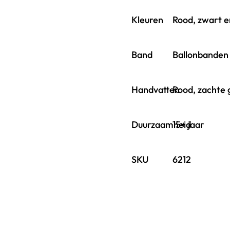
Kleuren
Rood, zwart e
Band
Ballonbanden
Handvatten
Rood, zachte 
Duurzaamheid
15+ jaar
SKU
6212