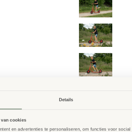
Details
Waarom School C
Maatwerk
: ieder projec
s en een gebogen stuur voor
 van cookies
Kwaliteit
: al ons school
erfect voor gebruik in
ent en advertenties te personaliseren, om functies voor social