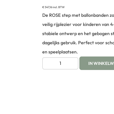
€
547,16
incl. BTW
De ROSE step met ballonbanden zo
veilig rijplezier voor kinderen van 4
stabiele ontwerp en het gebogen stu
dagelijks gebruik. Perfect voor sch
en speelplaatsen.
IN WINKEL