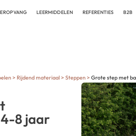
DEROPVANG
LEERMIDDELEN
REFERENTIES
B2B
pelen
>
Rijdend materiaal
>
Steppen
>
Grote step met bal
t
 4-8 jaar