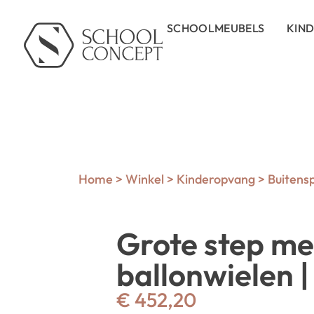
SCHOOLMEUBELS
KIN
Home
>
Winkel
>
Kinderopvang
>
Buitens
Grote step me
ballonwielen |
€
452,20