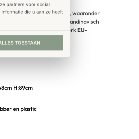
GS- en TÜV-keuringen
ze partners voor social
nformatie die u aan ze heeft
rken met circulaire producten, waaronder
100% FSC
-gecertificeerd Scandinavisch
oorzien van het milieukeurmerk
EU-
ALLES TOESTAAN
tie
/48cm H:89cm
ubber en plastic