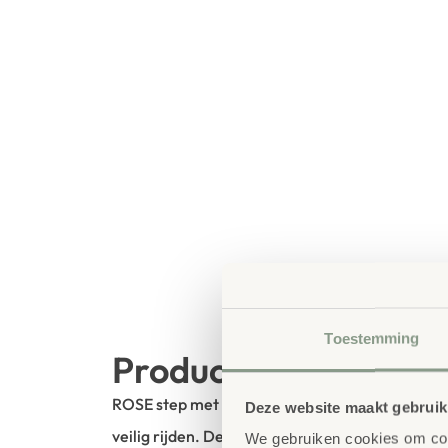
Toestemming
Productbeschrijving
ROSE step met ballonbanden, een stabiele basi
Deze website maakt gebruik
veilig rijden. De step is van hoge kwaliteit en p
We gebruiken cookies om cont