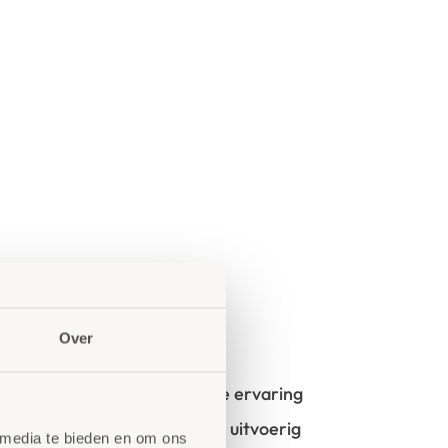
Over
oncept?
t start vanuit uw idee en onze ervaring
- en kinderopvangmeubilair is uitvoerig
 media te bieden en om ons