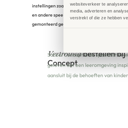
websiteverkeer te analyseren
instellingen zoals kinderdagverblijven, scholen
media, adverteren en analys
en andere speelomgevingen. Alle fietsen en vo
verstrekt of die ze hebben v
gemonteerd geleverd bij aflevering.
bestellen bij
Vertrouwd
School Concept is de specialist in o
Concept
geloven dat een leeromgeving insp
aansluit bij de behoeften van kinde