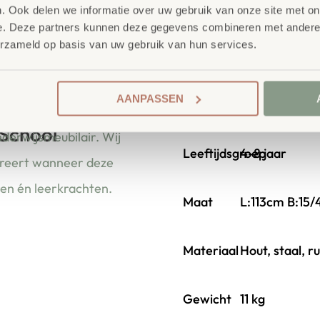
getest en voldoet aan 
. Ook delen we informatie over uw gebruik van onze site met on
, speeltuinen, campings, parken
e. Deze partners kunnen deze gegevens combineren met andere i
Duurzaamheid
: wij we
ertuigen worden volledig
erzameld op basis van uw gebruik van hun services.
onze
OneWood-lijn
van
hout. Daarnaast zelfs v
Ecolabel
.
AANPASSEN
Extra informa
 School
nderwijsmeubilair. Wij
Leeftijdsgroep
4-8 jaar
ireert wanneer deze
ren én leerkrachten.
Maat
L:113cm B:15
Materiaal
Hout, staal, r
Gewicht
11 kg