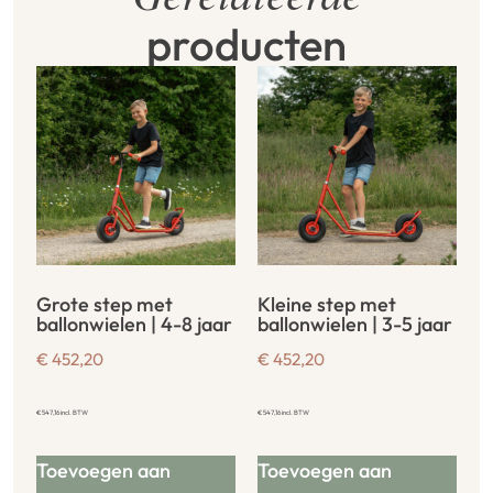
producten
Grote step met
Kleine step met
ballonwielen | 4-8 jaar
ballonwielen | 3-5 jaar
€
452,20
€
452,20
€
547,16
incl. BTW
€
547,16
incl. BTW
Toevoegen aan
Toevoegen aan