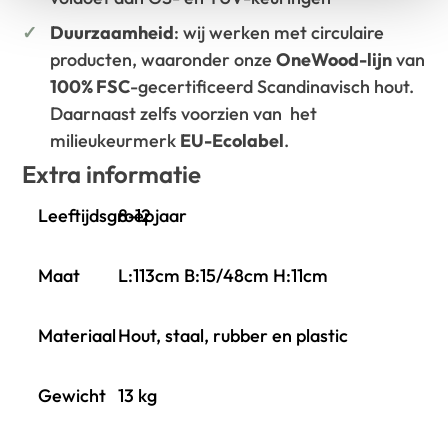
Duurzaamheid
: wij werken met circulaire
producten, waaronder onze
OneWood-lijn
van
100% FSC
-gecertificeerd Scandinavisch hout.
Daarnaast zelfs voorzien van het
milieukeurmerk
EU-Ecolabel
.
Extra informatie
Leeftijdsgroep
8-12 jaar
Maat
L:113cm B:15/48cm H:11cm
Materiaal
Hout, staal, rubber en plastic
Gewicht
13 kg