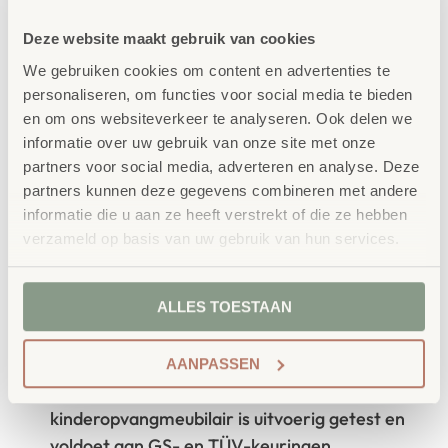
Concept
Deze website maakt gebruik van cookies
School Concept is de specialist in
We gebruiken cookies om content en advertenties te
onderwijsmeubilair. Wij geloven dat een
personaliseren, om functies voor social media te bieden
en om ons websiteverkeer te analyseren. Ook delen we
leeromgeving inspireert wanneer deze
informatie over uw gebruik van onze site met onze
aansluit bij de behoeften van kinderen én
partners voor social media, adverteren en analyse. Deze
partners kunnen deze gegevens combineren met andere
leerkrachten.
informatie die u aan ze heeft verstrekt of die ze hebben
verzameld op basis van uw gebruik van hun services.
Waarom School Concept?
ALLES TOESTAAN
Maatwerk
: ieder project start vanuit uw idee
en onze ervaring
AANPASSEN
Kwaliteit
: al ons school- en
kinderopvangmeubilair is uitvoerig getest en
voldoet aan GS- en TÜV-keuringen