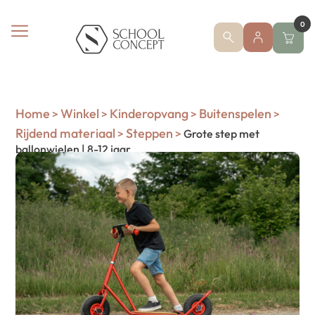
0
Home
Winkel
Kinderopvang
Buitenspelen
>
>
>
>
Rijdend materiaal
Steppen
>
>
Grote step met
ballonwielen | 8-12 jaar