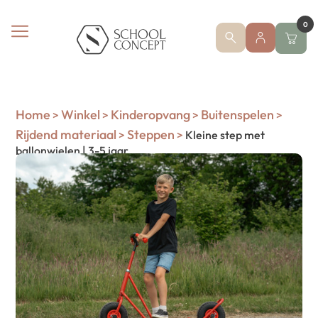
0
Home
Winkel
Kinderopvang
Buitenspelen
>
>
>
>
Rijdend materiaal
Steppen
>
>
Kleine step met
ballonwielen | 3-5 jaar