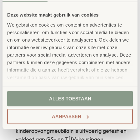
Concept
Deze website maakt gebruik van cookies
School Concept is de specialist in
We gebruiken cookies om content en advertenties te
onderwijsmeubilair. Wij geloven dat een
personaliseren, om functies voor social media te bieden
leeromgeving inspireert wanneer deze
en om ons websiteverkeer te analyseren. Ook delen we
informatie over uw gebruik van onze site met onze
aansluit bij de behoeften van kinderen én
partners voor social media, adverteren en analyse. Deze
leerkrachten.
partners kunnen deze gegevens combineren met andere
informatie die u aan ze heeft verstrekt of die ze hebben
verzameld op basis van uw gebruik van hun services.
Waarom School Concept?
ALLES TOESTAAN
Maatwerk
: ieder project start vanuit uw idee
en onze ervaring
AANPASSEN
Kwaliteit
: al ons school- en
kinderopvangmeubilair is uitvoerig getest en
voldoet aan GS- en TÜV-keuringen