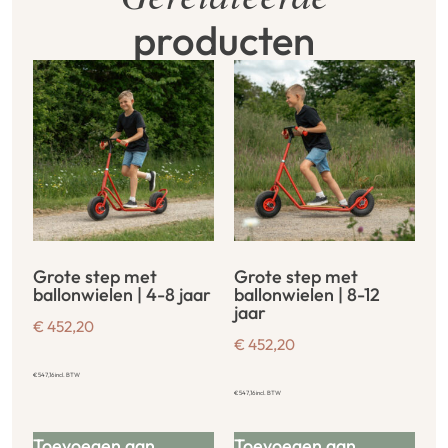
producten
Grote step met
Grote step met
ballonwielen | 4-8 jaar
ballonwielen | 8-12
jaar
€
452,20
€
452,20
€
547,16
incl. BTW
€
547,16
incl. BTW
Toevoegen aan
Toevoegen aan