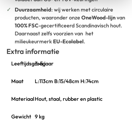
Duurzaamheid
: wij werken met circulaire
producten, waaronder onze
OneWood-lijn
van
100% FSC
-gecertificeerd Scandinavisch hout.
Daarnaast zelfs voorzien van het
milieukeurmerk
EU-Ecolabel
.
Extra informatie
Leeftijdsgroep
3-5 jaar
Maat
L:113cm B:15/48cm H:74cm
Materiaal
Hout, staal, rubber en plastic
Gewicht
9 kg