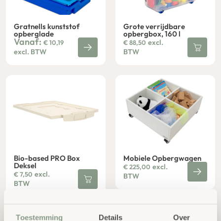
Gratnells kunststof
Grote verrijdbare
opberglade
opbergbox, 160 l
Vanaf:
excl.
€
10,19
€
88,50
excl. BTW
BTW
Bio-based PRO Box
Mobiele Opbergwagen
Deksel
excl.
€
225,00
excl.
€
7,50
BTW
BTW
Toestemming
Details
Over