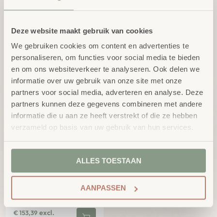
Deze website maakt gebruik van cookies
We gebruiken cookies om content en advertenties te
personaliseren, om functies voor social media te bieden
Bio-based Kunststof
Mand met handvat,
en om ons websiteverkeer te analyseren. Ook delen we
PRO Box Opberglade
transparant
informatie over uw gebruik van onze site met onze
Vanaf:
excl.
€
12,24
€
11,72
excl. BTW
BTW
partners voor social media, adverteren en analyse. Deze
partners kunnen deze gegevens combineren met andere
informatie die u aan ze heeft verstrekt of die ze hebben
verzameld op basis van uw gebruik van hun services.
ALLES TOESTAAN
AANPASSEN
Opberg ladetoren met
16 lades S
excl.
€
153,39