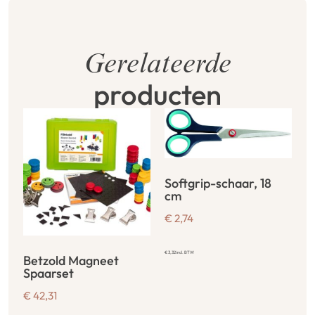
Gerelateerde
producten
Softgrip-schaar, 18
cm
€
2,74
€
3,32
incl. BTW
Betzold Magneet
Spaarset
€
42,31