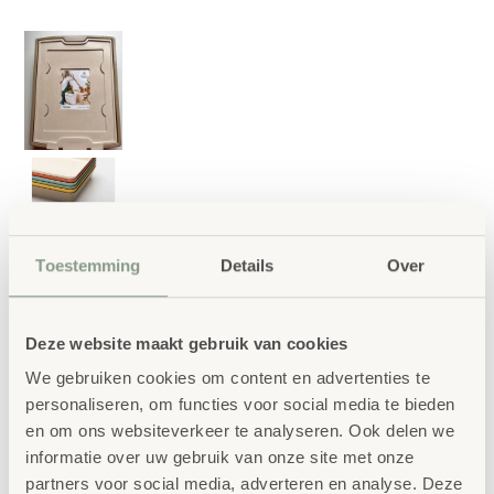
Toestemming
Details
Over
Bio-based PRO Box
Deksel
Deze website maakt gebruik van cookies
€
7,50
We gebruiken cookies om content en advertenties te
personaliseren, om functies voor social media te bieden
en om ons websiteverkeer te analyseren. Ook delen we
€
9,08
incl. BTW
informatie over uw gebruik van onze site met onze
Handige deksel voor opberglade met
partners voor social media, adverteren en analyse. Deze