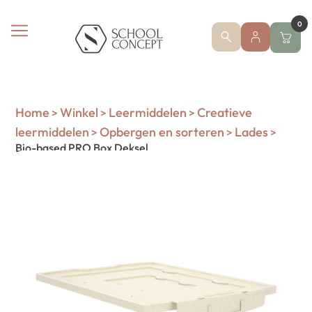
0
Home
Winkel
Leermiddelen
Creatieve
>
>
>
leermiddelen
Opbergen en sorteren
Lades
>
>
>
Bio-based PRO Box Deksel