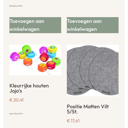
€
51,20
incl. BTW
Toevoegen aan
Toevoegen aan
winkelwagen
winkelwagen
Kleurrijke houten
Jojo’s
€
20,41
Positie Matten Vilt
5/St.
€
24,70
incl. BTW
€
17,61