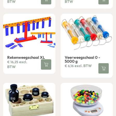
BTW
BTW
Rekenweegschaal XL
Veerweegschaal 0 -
5000 g
excl.
€
16,25
excl. BTW
€
6,16
BTW