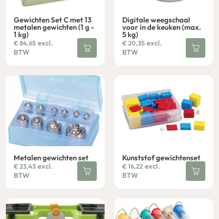
Gewichten Set C met 13
Digitale weegschaal
metalen gewichten (1 g -
voor in de keuken (max.
1 kg)
5 kg)
excl.
excl.
€
84,65
€
20,35
BTW
BTW
Metalen gewichten set
Kunststof gewichtenset
excl.
excl.
€
23,43
€
16,22
BTW
BTW