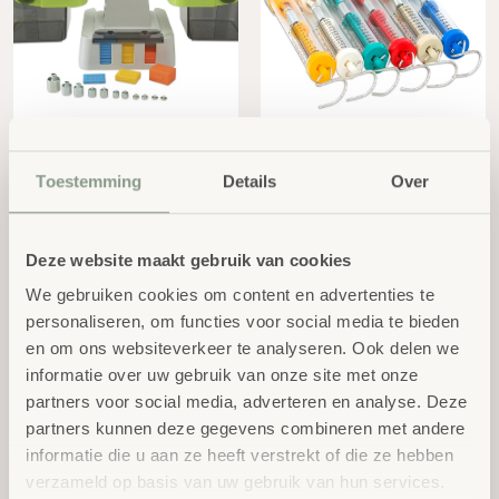
Weegschaal XL incl.
Veerweegschaal 0 -
gewichten (groen)
3000 g
excl.
excl. BTW
€
37,79
€
6,16
Toestemming
Details
Over
BTW
Deze website maakt gebruik van cookies
We gebruiken cookies om content en advertenties te
personaliseren, om functies voor social media te bieden
en om ons websiteverkeer te analyseren. Ook delen we
informatie over uw gebruik van onze site met onze
partners voor social media, adverteren en analyse. Deze
partners kunnen deze gegevens combineren met andere
Veerweegschaal 0 -
Veerweegschaal 0 -
2000 g
1000 g
informatie die u aan ze heeft verstrekt of die ze hebben
excl. BTW
excl. BTW
€
6,16
€
6,16
verzameld op basis van uw gebruik van hun services.