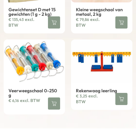
Gewichtenset D met 15
Kleine weegschaal van
gewichten (1 g - 2 kg)
metaal, 2 kg
excl.
excl.
€
135,43
€
79,86
BTW
BTW
Veerweegschaal 0-250
Rekenwaag leerling
g
excl.
€
3,25
excl. BTW
€
6,16
BTW