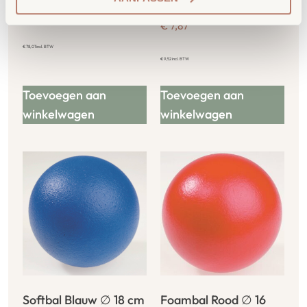
numerieke stangen
€
64,47
€
7,87
€
78,01
incl. BTW
€
9,52
incl. BTW
Toevoegen aan
Toevoegen aan
winkelwagen
winkelwagen
Softbal Blauw ∅ 18 cm
Foambal Rood ∅ 16