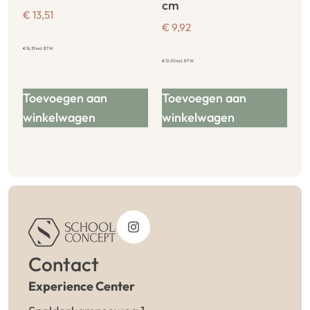
cm
€
13,51
€
9,92
€
16,35
incl. BTW
€
12,00
incl. BTW
Toevoegen aan
Toevoegen aan
winkelwagen
winkelwagen
Contact
Experience Center