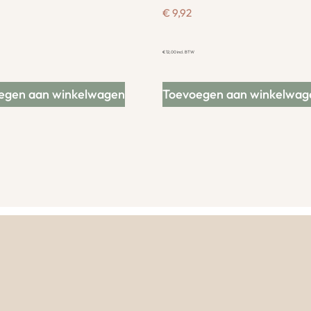
€
9,92
€
12,00
incl. BTW
egen aan winkelwagen
Toevoegen aan winkelwag