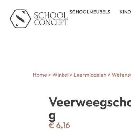
SCHOOLMEUBELS
KIN
Home
>
Winkel
>
Leermiddelen
>
Wetensc
Veerweegscha
g
€
6,16