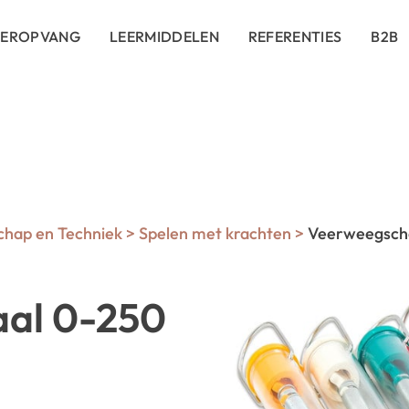
DEROPVANG
LEERMIDDELEN
REFERENTIES
B2B
hap en Techniek
>
Spelen met krachten
>
Veerweegscha
al 0-250