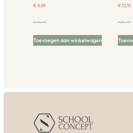
€
8,89
€
13,51
€
10,76
incl. BTW
€
16,35
incl. BTW
Toevoegen aan winkelwagen
Toevo