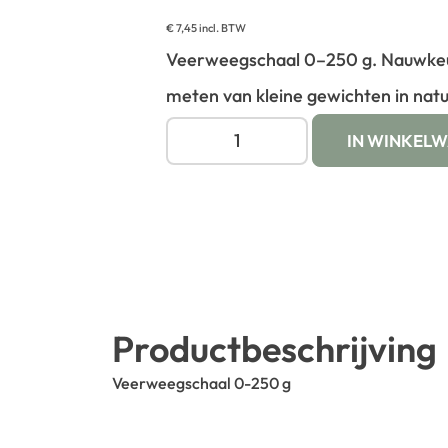
€
7,45
incl. BTW
Veerweegschaal 0–250 g. Nauwkeur
meten van kleine gewichten in nat
IN WINKEL
Productbeschrijving
Veerweegschaal 0-250 g