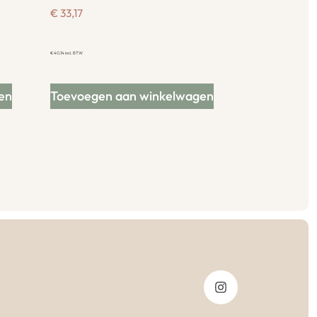
€
33,17
€
40,14
incl. BTW
en
Toevoegen aan winkelwagen