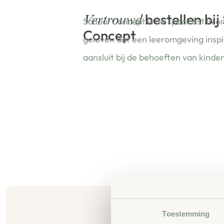
bestellen bij
Vertrouwd
School Concept is de specialist in o
Concept
geloven dat een leeromgeving insp
aansluit bij de behoeften van kinde
Toestemming