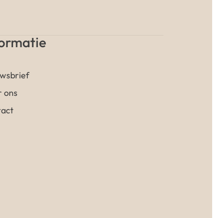
formatie
wsbrief
 ons
act