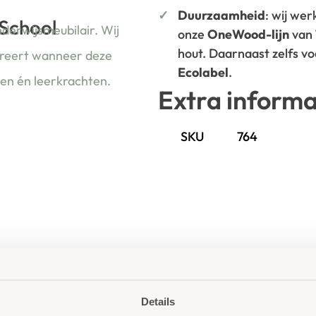
Duurzaamheid
: wij we
 School
nderwijsmeubilair. Wij
onze
OneWood-lijn
van
hout. Daarnaast zelfs v
ireert wanneer deze
Ecolabel
.
ren én leerkrachten.
Extra informa
SKU
764
Details