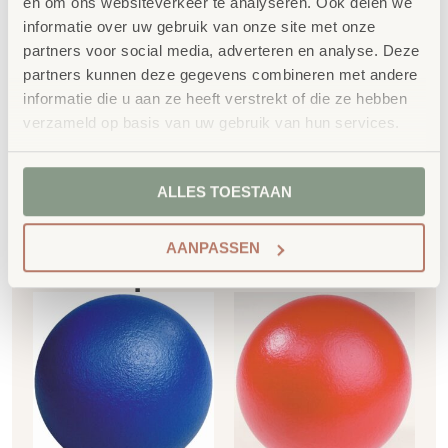
en om ons websiteverkeer te analyseren. Ook delen we
informatie over uw gebruik van onze site met onze
SKU
85752
partners voor social media, adverteren en analyse. Deze
partners kunnen deze gegevens combineren met andere
informatie die u aan ze heeft verstrekt of die ze hebben
verzameld op basis van uw gebruik van hun services.
ALLES TOESTAAN
Gerelateerde
AANPASSEN
producten