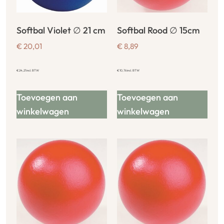
Softbal Violet ∅ 21 cm
Softbal Rood ∅ 15cm
€
20,01
€
8,89
€
24,21
incl. BTW
€
10,76
incl. BTW
Toevoegen aan
Toevoegen aan
winkelwagen
winkelwagen