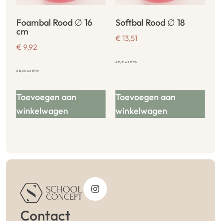
Foambal Rood ∅ 16
Softbal Rood ∅ 18
cm
€
13,51
€
9,92
€
16,35
incl. BTW
€
12,00
incl. BTW
Toevoegen aan
Toevoegen aan
winkelwagen
winkelwagen
Contact