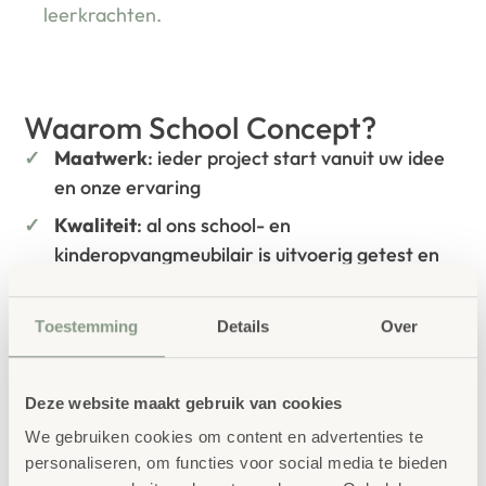
leerkrachten.
Waarom School Concept?
Maatwerk
: ieder project start vanuit uw idee
en onze ervaring
Kwaliteit
: al ons school- en
kinderopvangmeubilair is uitvoerig getest en
voldoet aan GS- en TÜV-keuringen
Duurzaamheid
: wij werken met circulaire
Toestemming
Details
Over
producten, waaronder onze
OneWood-lijn
van
100% FSC
-gecertificeerd Scandinavisch hout.
Deze website maakt gebruik van cookies
Daarnaast zelfs voorzien van het
milieukeurmerk
EU-Ecolabel
.
We gebruiken cookies om content en advertenties te
personaliseren, om functies voor social media te bieden
Extra informatie