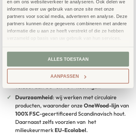
aansluit bij de behoeften van kinderen én
en om ons websiteverkeer te analyseren. Ook delen we
informatie over uw gebruik van onze site met onze
leerkrachten.
partners voor social media, adverteren en analyse. Deze
partners kunnen deze gegevens combineren met andere
informatie die u aan ze heeft verstrekt of die ze hebben
verzameld op basis van uw gebruik van hun services.
Waarom School Concept?
Maatwerk
: ieder project start vanuit uw idee
en onze ervaring
ALLES TOESTAAN
Kwaliteit
: al ons school- en
AANPASSEN
kinderopvangmeubilair is uitvoerig getest en
voldoet aan GS- en TÜV-keuringen
Duurzaamheid
: wij werken met circulaire
producten, waaronder onze
OneWood-lijn
van
100% FSC
-gecertificeerd Scandinavisch hout.
Daarnaast zelfs voorzien van het
milieukeurmerk
EU-Ecolabel
.