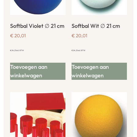
Softbal Violet ∅ 21 cm
Softbal Wit ∅ 21 cm
€
20,01
€
20,01
€
24,21
incl. BTW
€
24,21
incl. BTW
Toevoegen aan
Toevoegen aan
winkelwagen
winkelwagen