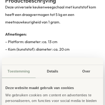
Productbeschrijving
Deze universele keukenweegschaal met kunststof kom
heeft een draagvermogen tot 5 kg en een
meetnauwkeurigheid van 1 gram.
Afmetingen:
– Platform: diameter: ca. 13 cm
– Kom (kunststof): diameter: ca. 20 cm
bestellen bij School
Vertrouwd
Concept
Toestemming
Details
Over
School Concept is de specialist in
Deze website maakt gebruik van cookies
onderwijsmeubilair. Wij geloven dat een
We gebruiken cookies om content en advertenties te
leeromgeving inspireert wanneer deze
personaliseren, om functies voor social media te bieden