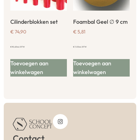
Cilinderblokken set
Foambal Geel ∅ 9 cm
€
74,90
€
5,81
€
90,63
incl. BTW
€
7,03
incl. BTW
Toevoegen aan
Toevoegen aan
winkelwagen
winkelwagen
Contact