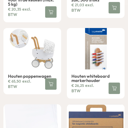
5 kg)
excl.
€
21,03
excl.
€
20,35
BTW
BTW
Houten poppenwagen
Houten whiteboard
markerhouder
excl.
€
65,50
excl.
€
26,25
BTW
BTW