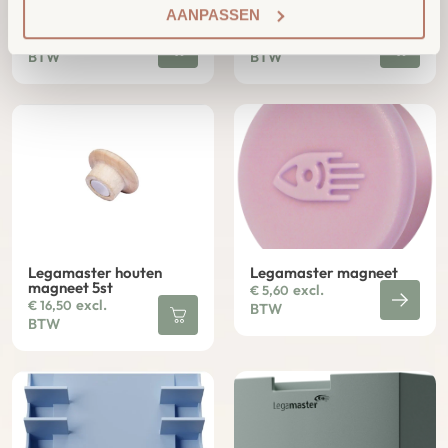
Legamaster houten
Houten
AANPASSEN
push-pins 25st
Whiteboardwisser
excl.
excl.
€
14,25
€
24,00
BTW
BTW
Legamaster houten
Legamaster magneet
magneet 5st
excl.
€
5,60
excl.
€
16,50
BTW
BTW