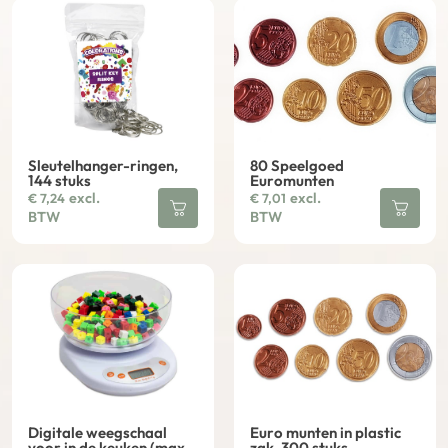
Sleutelhanger-ringen,
80 Speelgoed
144 stuks
Euromunten
excl.
excl.
€
7,24
€
7,01
BTW
BTW
Digitale weegschaal
Euro munten in plastic
voor in de keuken (max.
zak, 300 stuks