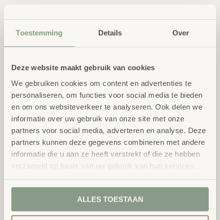
Toestemming
Details
Over
Deze website maakt gebruik van cookies
We gebruiken cookies om content en advertenties te
Houten wisserstrips
Legamaster TZ8
personaliseren, om functies voor social media te bieden
(navulling) 10 st
bordreiniger 250ml
en om ons websiteverkeer te analyseren. Ook delen we
excl.
excl.
€
13,25
€
16,60
BTW
BTW
informatie over uw gebruik van onze site met onze
partners voor social media, adverteren en analyse. Deze
partners kunnen deze gegevens combineren met andere
informatie die u aan ze heeft verstrekt of die ze hebben
verzameld op basis van uw gebruik van hun services.
ALLES TOESTAAN