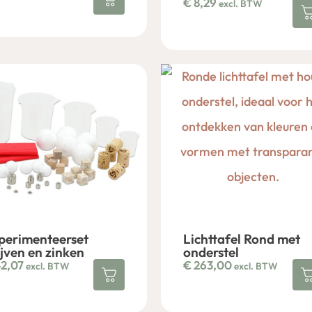
€
8,29
excl. BTW
perimenteerset
Lichttafel Rond met
ijven en zinken
onderstel
2,07
€
263,00
excl. BTW
excl. BTW