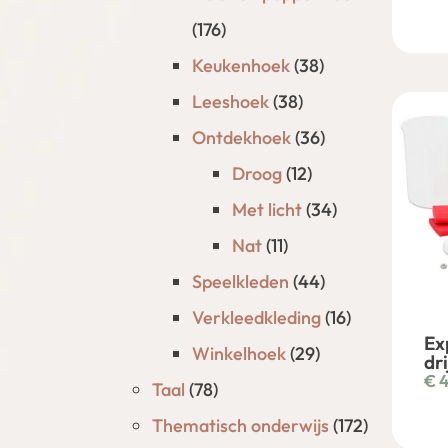
(176)
Keukenhoek
(38)
Leeshoek
(38)
Ontdekhoek
(36)
Droog
(12)
Met licht
(34)
Nat
(11)
Speelkleden
(44)
Verkleedkleding
(16)
Ex
Winkelhoek
(29)
dr
€
4
Taal
(78)
Thematisch onderwijs
(172)