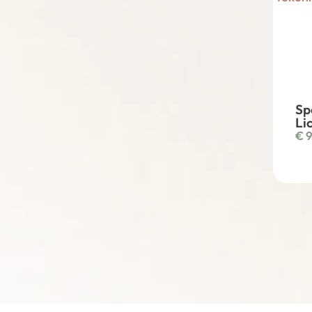
Sp
Li
€
9