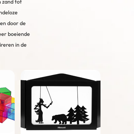
h zand tot
ndeloze
sen door de
eer boeiende
ireren in de