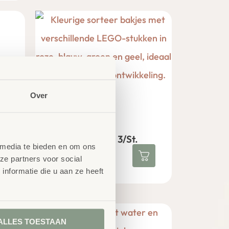
Over
Sorteer Bakjes 3/St.
 media te bieden en om ons
€
22,95
excl. BTW
ze partners voor social
nformatie die u aan ze heeft
ALLES TOESTAAN