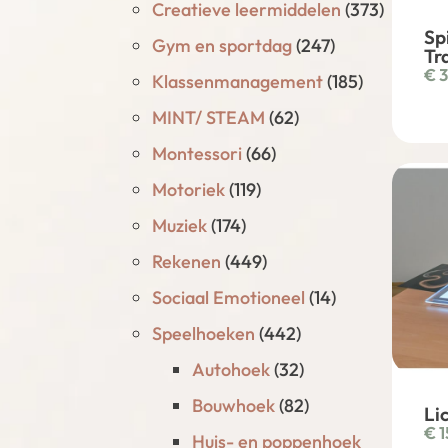
Creatieve leermiddelen
(373)
Sp
Gym en sportdag
(247)
Tr
€
3
Klassenmanagement
(185)
MINT/ STEAM
(62)
Montessori
(66)
Motoriek
(119)
Muziek
(174)
Rekenen
(449)
Sociaal Emotioneel
(14)
Speelhoeken
(442)
Autohoek
(32)
Bouwhoek
(82)
Li
€
1
Huis- en poppenhoek