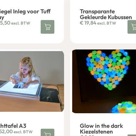
iegel Inleg voor Tuff
Transparante
ay
Gekleurde Kubussen
5,50
€
19,84
excl. BTW
excl. BTW
chttafel A3
Glow in the dark
Kiezelstenen
52,00
excl. BTW