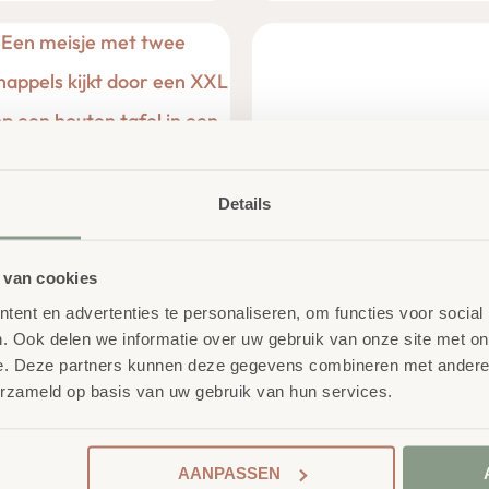
Details
 van cookies
L loep
Puzzel Glow in the
ent en advertenties te personaliseren, om functies voor social
Dark" Ocean Life
,89
excl. BTW
€
23,50
. Ook delen we informatie over uw gebruik van onze site met on
excl. BTW
e. Deze partners kunnen deze gegevens combineren met andere i
erzameld op basis van uw gebruik van hun services.
AANPASSEN