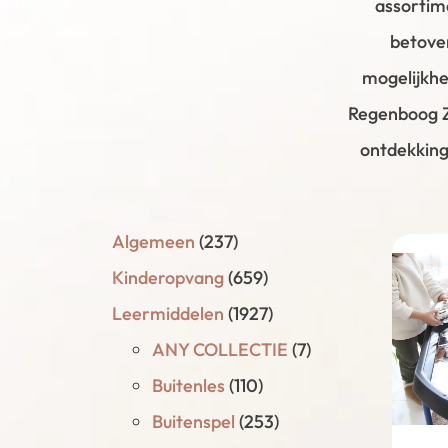
assortime
betove
mogelijkhe
Regenboog Z
ontdekkinge
Algemeen
(237)
Kinderopvang
(659)
Leermiddelen
(1927)
ANY COLLECTIE
(7)
Buitenles
(110)
Buitenspel
(253)