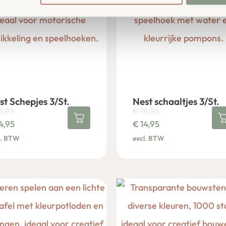
st Schepjes 3/St.
Nest schaaltjes 3/St.
8,95
€
18,95
4,95
€
14,95
l. BTW
excl. BTW