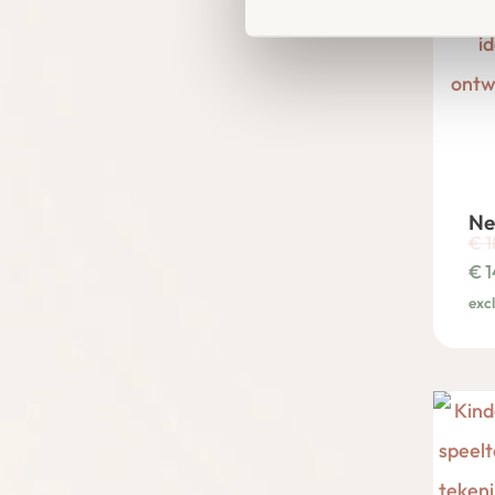
Ne
€
1
€
1
exc