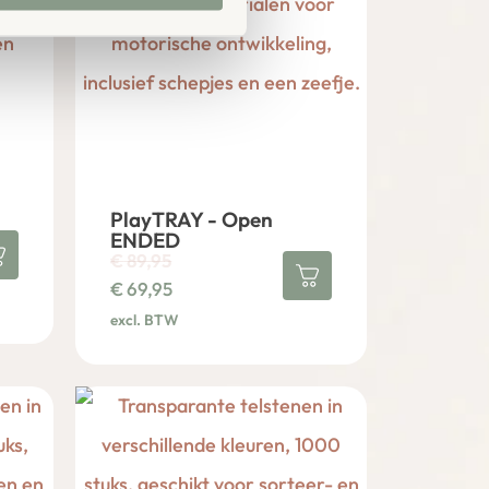
PlayTRAY - Open
ENDED
€
89,95
€
69,95
excl. BTW