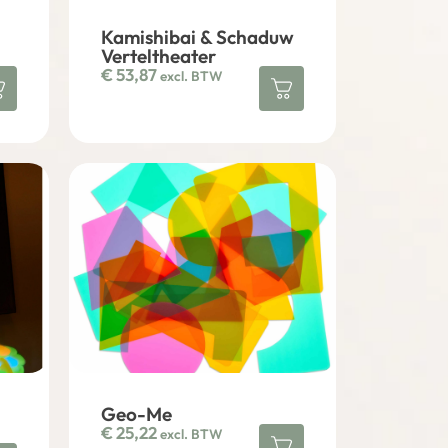
Kamishibai & Schaduw
Verteltheater
€
53,87
excl. BTW
Geo-Me
€
25,22
excl. BTW