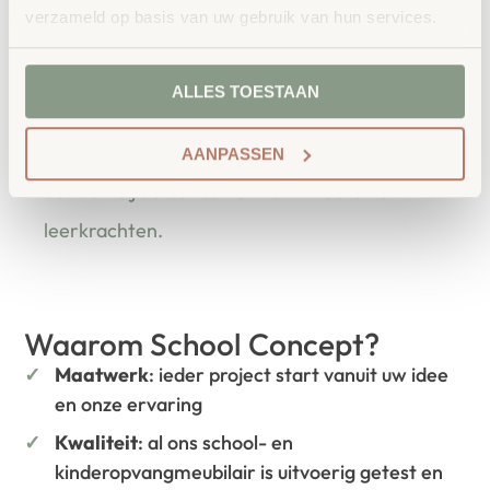
bestellen bij School
Vertrouwd
verzameld op basis van uw gebruik van hun services.
Concept
School Concept is de specialist in
ALLES TOESTAAN
onderwijsmeubilair. Wij geloven dat een
leeromgeving inspireert wanneer deze
AANPASSEN
aansluit bij de behoeften van kinderen én
leerkrachten.
Waarom School Concept?
Maatwerk
: ieder project start vanuit uw idee
en onze ervaring
Kwaliteit
: al ons school- en
kinderopvangmeubilair is uitvoerig getest en