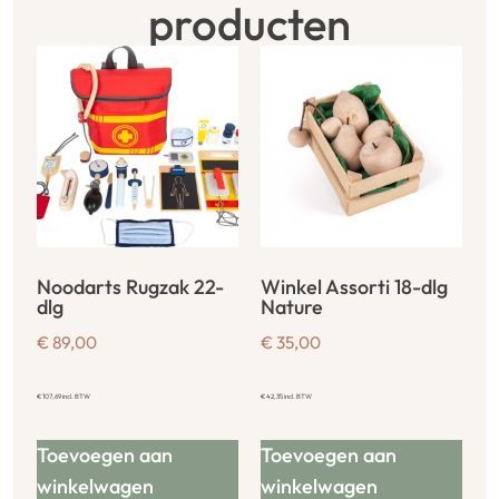
producten
Noodarts Rugzak 22-
Winkel Assorti 18-dlg
dlg
Nature
€
89,00
€
35,00
€
107,69
incl. BTW
€
42,35
incl. BTW
Toevoegen aan
Toevoegen aan
winkelwagen
winkelwagen