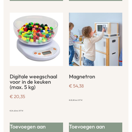
Digitale weegschaal
Magnetron
voor in de keuken
€
54,38
(max. 5 kg)
€
20,35
€
65,80
incl. BTW
€
24,62
incl. BTW
Toevoegen aan
Toevoegen aan