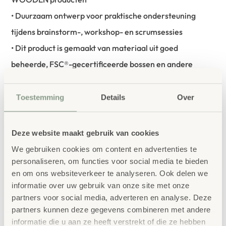
• Duurzaam ontwerp voor praktische ondersteuning
tijdens brainstorm-, workshop- en scrumsessies
• Dit product is gemaakt van materiaal uit goed
beheerde, FSC®-gecertificeerde bossen en andere
gecontroleerde bronnen (FSC C158462)
• Set van 2 WOODEN magnetische papierhaken
Toestemming
Details
Over
• Gemaakt van beukenhout (Fagus sylvatica) met een
beschermende lakafwerking
Deze website maakt gebruik van cookies
• Geschikt voor gebruik op Legamaster whiteboards
We gebruiken cookies om content en advertenties te
• Geschikt voor alle gangbare papierblokformaten
personaliseren, om functies voor social media te bieden
en om ons websiteverkeer te analyseren. Ook delen we
• Elk item is uniek in kleur en uitstraling doordat het van
informatie over uw gebruik van onze site met onze
natuurlijk hout is gemaakt
partners voor social media, adverteren en analyse. Deze
partners kunnen deze gegevens combineren met andere
informatie die u aan ze heeft verstrekt of die ze hebben