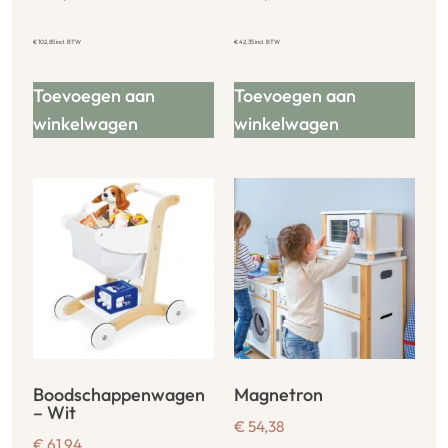
€
102,85
incl. BTW
€
42,35
incl. BTW
Toevoegen aan
Toevoegen aan
winkelwagen
winkelwagen
Boodschappenwagen
Magnetron
– Wit
€
54,38
€
61,94