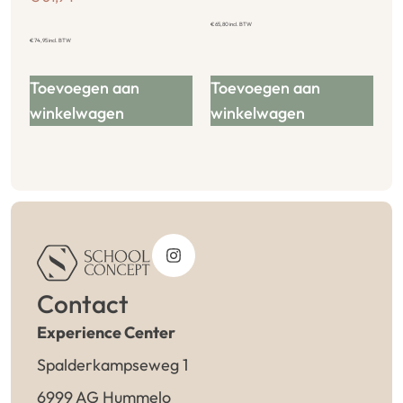
€
65,80
incl. BTW
€
74,95
incl. BTW
Toevoegen aan
Toevoegen aan
winkelwagen
winkelwagen
Contact
Experience Center
Spalderkampseweg 1
6999 AG Hummelo