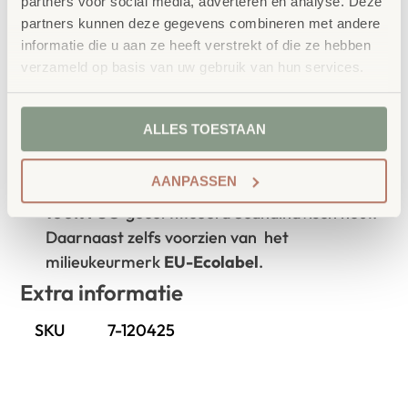
Waarom School Concept?
partners voor social media, adverteren en analyse. Deze
partners kunnen deze gegevens combineren met andere
Maatwerk
: ieder project start vanuit uw idee
informatie die u aan ze heeft verstrekt of die ze hebben
en onze ervaring
verzameld op basis van uw gebruik van hun services.
Kwaliteit
: al ons school- en
kinderopvangmeubilair is uitvoerig getest en
ALLES TOESTAAN
voldoet aan GS- en TÜV-keuringen
Duurzaamheid
: wij werken met circulaire
AANPASSEN
producten, waaronder onze
OneWood-lijn
van
100% FSC
-gecertificeerd Scandinavisch hout.
Daarnaast zelfs voorzien van het
milieukeurmerk
EU-Ecolabel
.
Extra informatie
SKU
7-120425