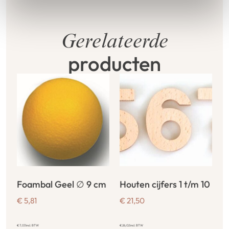
Gerelateerde
producten
Foambal Geel ∅ 9 cm
Houten cijfers 1 t/m 10
€
5,81
€
21,50
€
7,03
incl. BTW
€
26,02
incl. BTW