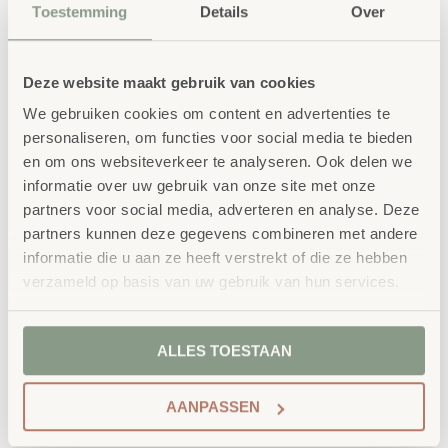
Toestemming
Details
Over
en onze ervaring
Kwaliteit
: al ons school- en
Deze website maakt gebruik van cookies
kinderopvangmeubilair is uitvoerig getest en
voldoet aan GS- en TÜV-keuringen
We gebruiken cookies om content en advertenties te
personaliseren, om functies voor social media te bieden
Duurzaamheid
: wij werken met circulaire
en om ons websiteverkeer te analyseren. Ook delen we
producten, waaronder onze
OneWood-lijn
van
informatie over uw gebruik van onze site met onze
100% FSC
-gecertificeerd Scandinavisch hout.
partners voor social media, adverteren en analyse. Deze
Daarnaast zelfs voorzien van het
partners kunnen deze gegevens combineren met andere
milieukeurmerk
EU-Ecolabel
.
informatie die u aan ze heeft verstrekt of die ze hebben
verzameld op basis van uw gebruik van hun services.
Extra informatie
SKU
6593
ALLES TOESTAAN
AANPASSEN