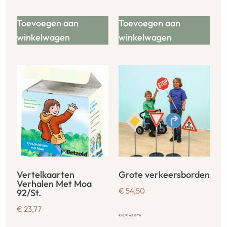
Toevoegen aan
Toevoegen aan
winkelwagen
winkelwagen
Vertelkaarten
Grote verkeersborden
Verhalen Met Moa
€
54,50
92/St.
€
23,77
€
65,95
incl. BTW