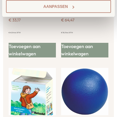
AANPASSEN
Houten Toren
Klok voor dagindeling
€
33,17
€
64,47
€
40,14
incl. BTW
€
78,01
incl. BTW
Toevoegen aan
Toevoegen aan
winkelwagen
winkelwagen