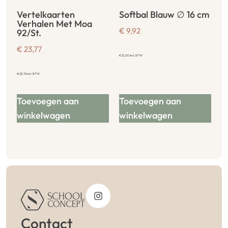
Vertelkaarten
Softbal Blauw ∅ 16 cm
Verhalen Met Moa
€
9,92
92/St.
€
23,77
€
12,00
incl. BTW
€
28,76
incl. BTW
Toevoegen aan
Toevoegen aan
winkelwagen
winkelwagen
Contact