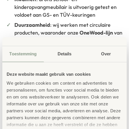
kinderopvangmeubilair is uitvoerig getest en
voldoet aan GS- en TÜV-keuringen
Duurzaamheid
: wij werken met circulaire
producten, waaronder onze
OneWood-lijn
van
100% FSC
-gecertificeerd Scandinavisch hout.
Daarnaast zelfs voorzien van het
Toestemming
Details
Over
milieukeurmerk
EU-Ecolabel
.
Extra informatie
Deze website maakt gebruik van cookies
SKU
33993
We gebruiken cookies om content en advertenties te
personaliseren, om functies voor social media te bieden
en om ons websiteverkeer te analyseren. Ook delen we
informatie over uw gebruik van onze site met onze
partners voor social media, adverteren en analyse. Deze
partners kunnen deze gegevens combineren met andere
informatie die u aan ze heeft verstrekt of die ze hebben