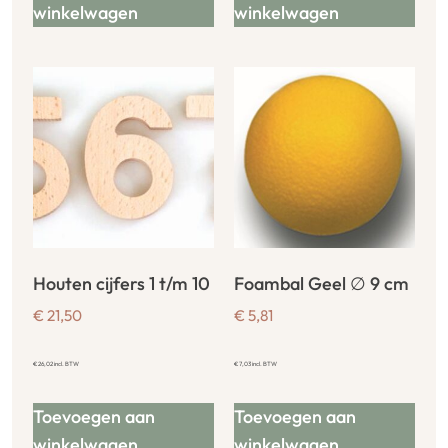
winkelwagen
winkelwagen
Houten cijfers 1 t/m 10
Foambal Geel ∅ 9 cm
€
21,50
€
5,81
€
26,02
incl. BTW
€
7,03
incl. BTW
Toevoegen aan
Toevoegen aan
winkelwagen
winkelwagen