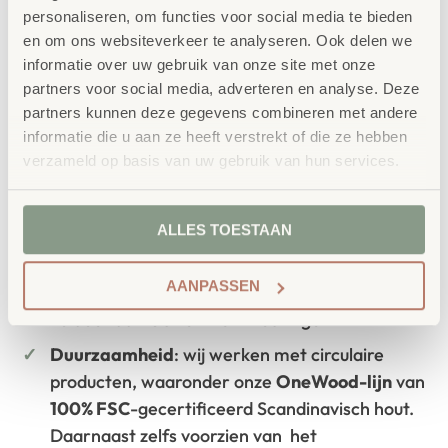
personaliseren, om functies voor social media te bieden
aansluit bij de behoeften van kinderen én
en om ons websiteverkeer te analyseren. Ook delen we
informatie over uw gebruik van onze site met onze
leerkrachten.
partners voor social media, adverteren en analyse. Deze
partners kunnen deze gegevens combineren met andere
informatie die u aan ze heeft verstrekt of die ze hebben
verzameld op basis van uw gebruik van hun services.
Waarom School Concept?
Maatwerk
: ieder project start vanuit uw idee
en onze ervaring
ALLES TOESTAAN
Kwaliteit
: al ons school- en
AANPASSEN
kinderopvangmeubilair is uitvoerig getest en
voldoet aan GS- en TÜV-keuringen
Duurzaamheid
: wij werken met circulaire
producten, waaronder onze
OneWood-lijn
van
100% FSC
-gecertificeerd Scandinavisch hout.
Daarnaast zelfs voorzien van het