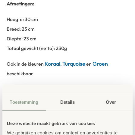
Afmetingen:
Hoogte: 30 cm
Breed: 23 cm
Diepte: 23 cm
Totaal gewicht (netto): 230g
Koraal
Turquoise
Groen
Ook in de kleuren
,
en
beschikbaar
bestellen bij School
Vertrouwd
Concept
Toestemming
Details
Over
School Concept is de specialist in
onderwijsmeubilair. Wij geloven dat een
Deze website maakt gebruik van cookies
We gebruiken cookies om content en advertenties te
leeromgeving inspireert wanneer deze