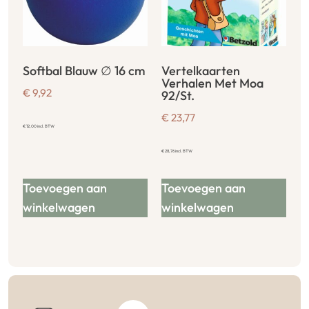
Softbal Blauw ∅ 16 cm
Vertelkaarten
Verhalen Met Moa
€
9,92
92/St.
€
23,77
€
12,00
incl. BTW
€
28,76
incl. BTW
Toevoegen aan
Toevoegen aan
winkelwagen
winkelwagen