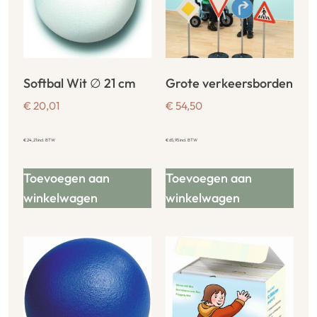
Softbal Wit ∅ 21 cm
Grote verkeersborden
€
20,01
€
54,50
€
24,21
incl. BTW
€
65,95
incl. BTW
Toevoegen aan
Toevoegen aan
winkelwagen
winkelwagen