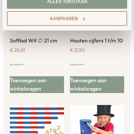
ALLES TOESTAAN
AANPASSEN
Softbal Wit ∅ 21 cm
Houten cijfers 1 t/m 10
€
20,01
€
21,50
€
24,21
incl. BTW
€
26,02
incl. BTW
Toevoegen aan
Toevoegen aan
winkelwagen
winkelwagen