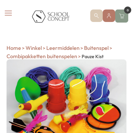
0
Home
Winkel
Leermiddelen
Buitenspel
>
>
>
>
Combipakketten buitenspelen
>
Pauze Kist