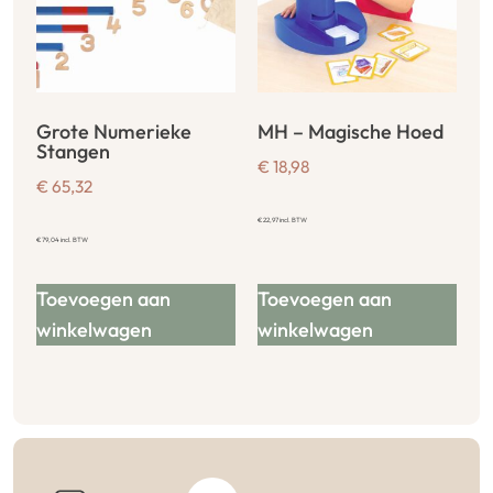
Grote Numerieke
MH – Magische Hoed
Stangen
€
18,98
€
65,32
€
22,97
incl. BTW
€
79,04
incl. BTW
Toevoegen aan
Toevoegen aan
winkelwagen
winkelwagen