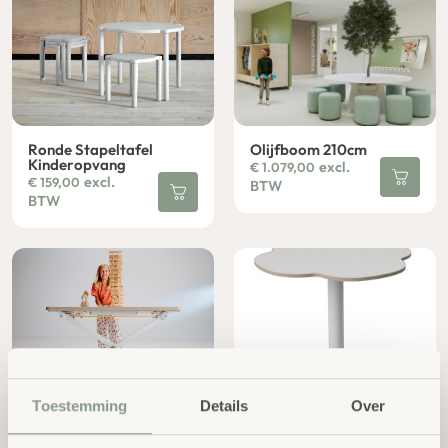
Ronde Stapeltafel
Olijfboom 210cm
Kinderopvang
excl.
€
1.079,00
excl.
€
159,00
BTW
BTW
Toestemming
Details
Over
PopTop - Moderne Ergo
Fix Flower Table
Zit-Statafel
excl.
€
595,00