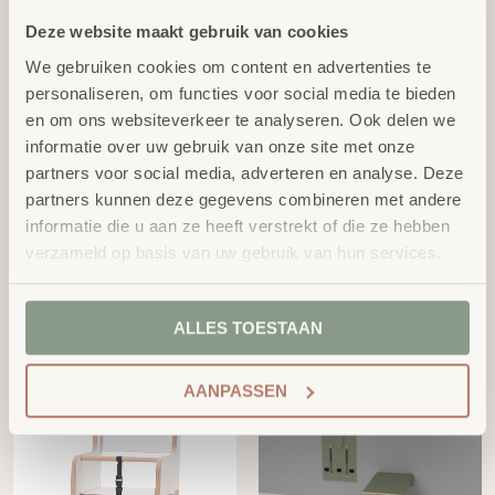
excl.
€
499,00
BTW
BTW
Deze website maakt gebruik van cookies
We gebruiken cookies om content en advertenties te
personaliseren, om functies voor social media te bieden
en om ons websiteverkeer te analyseren. Ook delen we
informatie over uw gebruik van onze site met onze
partners voor social media, adverteren en analyse. Deze
partners kunnen deze gegevens combineren met andere
informatie die u aan ze heeft verstrekt of die ze hebben
verzameld op basis van uw gebruik van hun services.
Ergo Tafel Premium
Ergo Bank met Magneet
Vanaf:
Koppel Systeem
Vanaf:
excl.
€
740,00
excl.
€
1.153,00
BTW
ALLES TOESTAAN
BTW
AANPASSEN