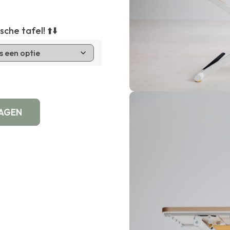
he tafel! ⬆️⬇️
WAGEN