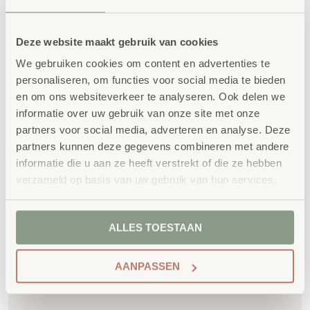
Kwaliteit
: al ons school- en
kinderopvangmeubilair is uitvoerig getest en
Deze website maakt gebruik van cookies
voldoet aan GS- en TÜV-keuringen
We gebruiken cookies om content en advertenties te
Duurzaamheid
: wij werken met circulaire
personaliseren, om functies voor social media te bieden
producten, waaronder onze
OneWood-lijn
van
en om ons websiteverkeer te analyseren. Ook delen we
100% FSC
-gecertificeerd Scandinavisch hout.
informatie over uw gebruik van onze site met onze
Daarnaast zelfs voorzien van het
partners voor social media, adverteren en analyse. Deze
milieukeurmerk
EU-Ecolabel
.
partners kunnen deze gegevens combineren met andere
informatie die u aan ze heeft verstrekt of die ze hebben
Extra informatie
verzameld op basis van uw gebruik van hun services.
SKU
89276
ALLES TOESTAAN
AANPASSEN