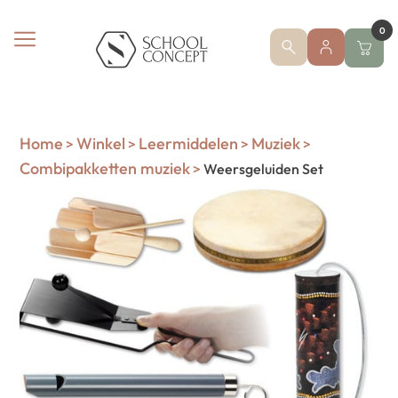
0
Home
Winkel
Leermiddelen
Muziek
>
>
>
>
Combipakketten muziek
>
Weersgeluiden Set