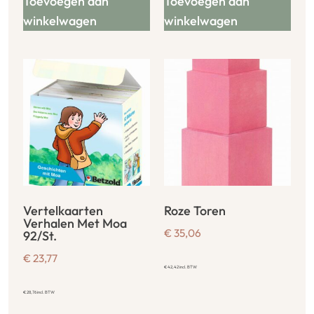
Toevoegen aan
Toevoegen aan
winkelwagen
winkelwagen
Vertelkaarten
Roze Toren
Verhalen Met Moa
€
35,06
92/St.
€
23,77
€
42,42
incl. BTW
€
28,76
incl. BTW