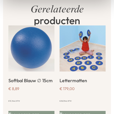
Gerelateerde
producten
Softbal Blauw ∅ 15cm
Lettermatten
€
8,89
€
179,00
€
10,76
incl. BTW
€
216,59
incl. BTW