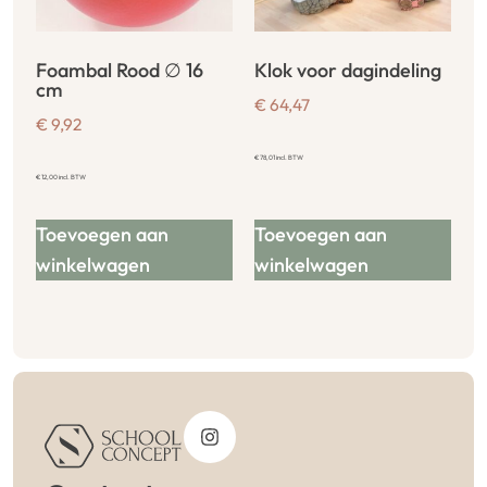
Foambal Rood ∅ 16
Klok voor dagindeling
cm
€
64,47
€
9,92
€
78,01
incl. BTW
€
12,00
incl. BTW
Toevoegen aan
Toevoegen aan
winkelwagen
winkelwagen