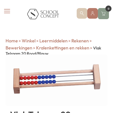
0
Home
Winkel
Leermiddelen
Rekenen
>
>
>
>
Bewerkingen
Kralenkettingen en rekken
>
>
Vlak
Telraam 20 Rood/Blauw