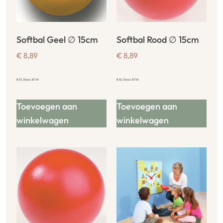
Softbal Geel ∅ 15cm
Softbal Rood ∅ 15cm
€
8,89
€
8,89
€
10,76
incl. BTW
€
10,76
incl. BTW
Toevoegen aan
Toevoegen aan
winkelwagen
winkelwagen