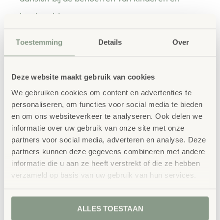
leerkrachten.
Toestemming
Details
Over
Waarom School Concept?
Deze website maakt gebruik van cookies
Maatwerk
: ieder project start vanuit uw idee
We gebruiken cookies om content en advertenties te
en onze ervaring
personaliseren, om functies voor social media te bieden
Kwaliteit
: al ons school- en
en om ons websiteverkeer te analyseren. Ook delen we
kinderopvangmeubilair is uitvoerig getest en
informatie over uw gebruik van onze site met onze
voldoet aan GS- en TÜV-keuringen
partners voor social media, adverteren en analyse. Deze
partners kunnen deze gegevens combineren met andere
Duurzaamheid
: wij werken met circulaire
informatie die u aan ze heeft verstrekt of die ze hebben
producten, waaronder onze
OneWood-lijn
van
verzameld op basis van uw gebruik van hun services.
100% FSC
-gecertificeerd Scandinavisch hout.
Daarnaast zelfs voorzien van het
milieukeurmerk
EU-Ecolabel
.
ALLES TOESTAAN