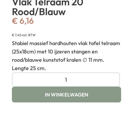
Vlak Telraam 20
Rood/Blauw
€
6,16
€
7,45
incl. BTW
Stabiel massief hardhouten vlak tafel telraam
(25x18cm) met 10 ijzeren stangen en
rood/blauwe kunststof kralen ∅ 11 mm.
Lengte 25 cm.
IN WINKELWAGEN