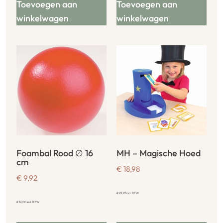
Toevoegen aan
Toevoegen aan
winkelwagen
winkelwagen
Foambal Rood ∅ 16
MH – Magische Hoed
cm
€
18,98
€
9,92
€
22,97
incl. BTW
€
12,00
incl. BTW