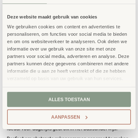
IN WINKELWAGEN
Deze website maakt gebruik van cookies
We gebruiken cookies om content en advertenties te
personaliseren, om functies voor social media te bieden
en om ons websiteverkeer te analyseren. Ook delen we
informatie over uw gebruik van onze site met onze
partners voor social media, adverteren en analyse. Deze
partners kunnen deze gegevens combineren met andere
Productbeschrijving
informatie die u aan ze heeft verstrekt of die ze hebben
verzameld op basis van uw gebruik van hun services.
De verdelingsboom helpt leerlingen om sommen visueel
te begrijpen door getallen op te splitsen in delen.
Kinderen leren hiermee verbanden tussen getallen
ALLES TOESTAAN
ontdekken en oefenen met optellen, aftrekken en
AANPASSEN
vermenigvuldigen. Het stevige materiaal maakt het
ideaal voor dagelijks gebruik in het basisonderwijs.