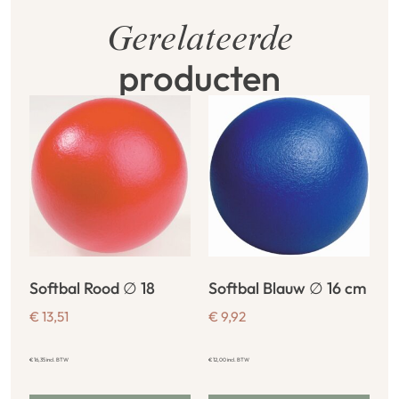
Gerelateerde
producten
Softbal Rood ∅ 18
Softbal Blauw ∅ 16 cm
€
13,51
€
9,92
€
16,35
incl. BTW
€
12,00
incl. BTW