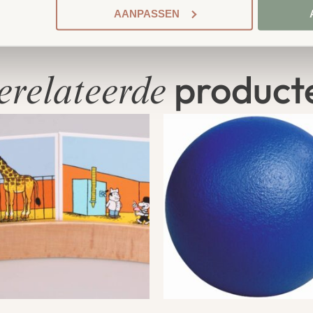
AANPASSEN
product
erelateerde