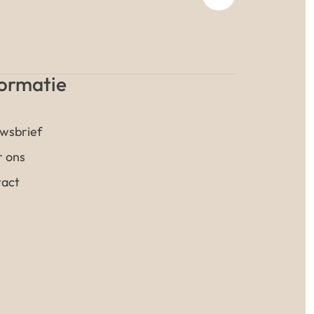
formatie
wsbrief
 ons
act