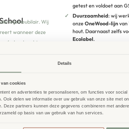
getest en voldoet aan 
Duurzaamheid
: wij we
 School
nderwijsmeubilair. Wij
onze
OneWood-lijn
van
hout. Daarnaast zelfs v
ireert wanneer deze
Ecolabel
.
ren én leerkrachten.
Extra informa
Details
SKU
758898
 van cookies
ent en advertenties te personaliseren, om functies voor social
. Ook delen we informatie over uw gebruik van onze site met on
e. Deze partners kunnen deze gegevens combineren met andere i
erzameld op basis van uw gebruik van hun services.