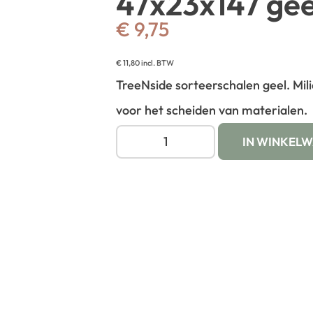
47x23x147 gee
€
9,75
€
11,80
incl. BTW
TreeNside sorteerschalen geel. Mil
voor het scheiden van materialen.
IN WINKEL