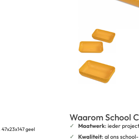
Waarom School C
Maatwerk
: ieder projec
. 47x23x147 geel
Kwaliteit
: al ons school