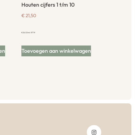
Houten cijfers 1 t/m 10
€
21,50
€
26,02
incl. BTW
en
Toevoegen aan winkelwagen