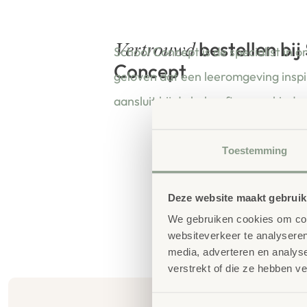
bestellen bij
Vertrouwd
School Concept is de specialist in o
Concept
geloven dat een leeromgeving insp
aansluit bij de behoeften van kinde
Toestemming
Deze website maakt gebruik
We gebruiken cookies om cont
websiteverkeer te analyseren
media, adverteren en analys
verstrekt of die ze hebben v