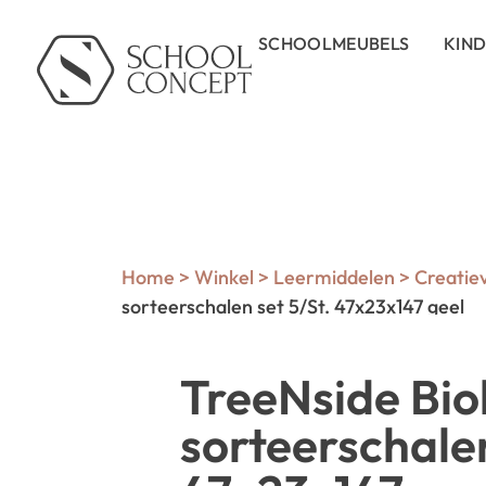
SCHOOLMEUBELS
KIN
Home
>
Winkel
>
Leermiddelen
>
Creatie
sorteerschalen set 5/St. 47x23x147 geel
TreeNside Bio
sorteerschalen