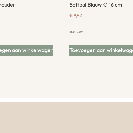
houder
Softbal Blauw ∅ 16 cm
€
9,92
€
12,00
incl. BTW
egen aan winkelwagen
Toevoegen aan winkelwag