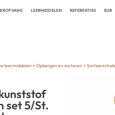
DEROPVANG
LEERMIDDELEN
REFERENTIES
B2B
ve leermiddelen
>
Opbergen en sorteren
>
Sorteerschal
kunststof
 set 5/St.