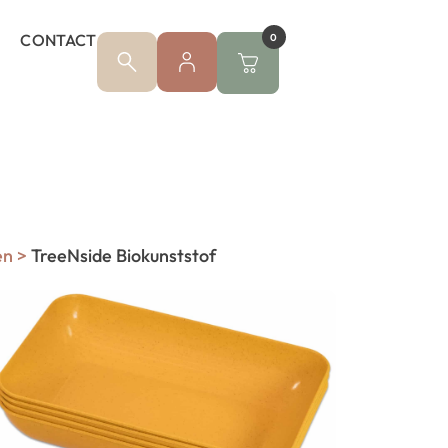
CONTACT
0
en
>
TreeNside Biokunststof