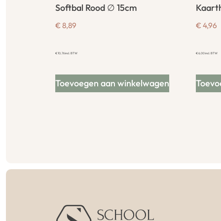
Softbal Rood ∅ 15cm
Kaart
€
8,89
€
4,96
€
10,76
incl. BTW
€
6,00
incl. BTW
Toevoegen aan winkelwagen
Toevo