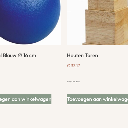
l Blauw ∅ 16 cm
Houten Toren
€
33,17
€
40,14
incl. BTW
egen aan winkelwagen
Toevoegen aan winkelwag