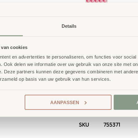
Details
Waarom School C
Maatwerk
: ieder projec
 van cookies
Kwaliteit
: al ons school
ent en advertenties te personaliseren, om functies voor social
getest en voldoet aan 
. Ook delen we informatie over uw gebruik van onze site met on
Duurzaamheid
: wij we
e. Deze partners kunnen deze gegevens combineren met andere i
 School
nderwijsmeubilair. Wij
erzameld op basis van uw gebruik van hun services.
onze
OneWood-lijn
van
hout. Daarnaast zelfs v
ireert wanneer deze
Ecolabel
.
ren én leerkrachten.
AANPASSEN
Extra informa
SKU
755371