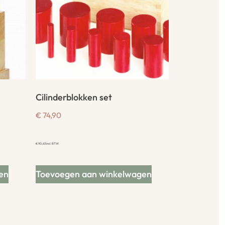
Cilinderblokken set
€
74,90
€
90,63
incl. BTW
en
Toevoegen aan winkelwagen