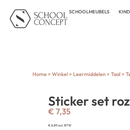
SCHOOLMEUBELS
KIN
Home
>
Winkel
>
Leermiddelen
>
Taal
>
T
Sticker set ro
€
7,35
€
8,89
incl. BTW