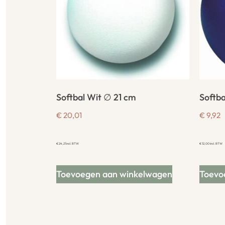
Softbal Wit ∅ 21 cm
Softba
€
20,01
€
9,92
€
24,21
incl. BTW
€
12,00
incl. BTW
Toevoegen aan winkelwagen
Toevo