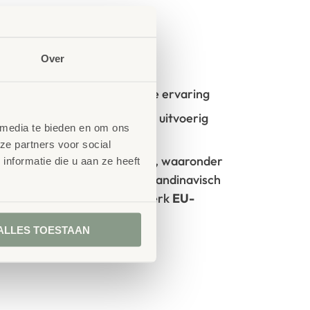
Over
oncept?
t start vanuit uw idee en onze ervaring
- en kinderopvangmeubilair is uitvoerig
 media te bieden en om ons
GS- en TÜV-keuringen
ze partners voor social
rken met circulaire producten, waaronder
nformatie die u aan ze heeft
100% FSC
-gecertificeerd Scandinavisch
oorzien van het milieukeurmerk
EU-
ALLES TOESTAAN
tie