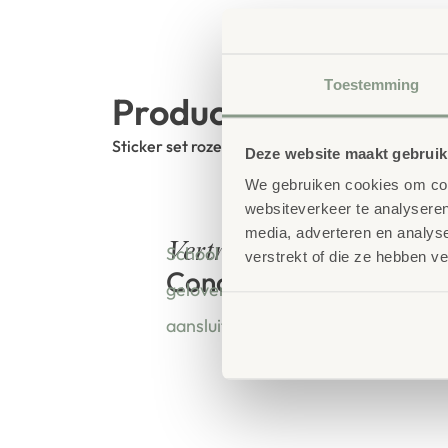
Toestemming
Productbeschrijving
Sticker set roze
Deze website maakt gebruik
We gebruiken cookies om cont
websiteverkeer te analyseren
media, adverteren en analys
bestellen bij
Vertrouwd
School Concept is de specialist in o
verstrekt of die ze hebben v
Concept
geloven dat een leeromgeving insp
aansluit bij de behoeften van kinde