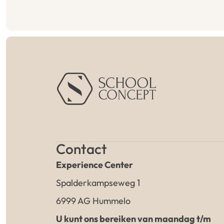
Contact
Experience Center
Spalderkampseweg 1
6999 AG Hummelo
U kunt ons bereiken van maandag t/m