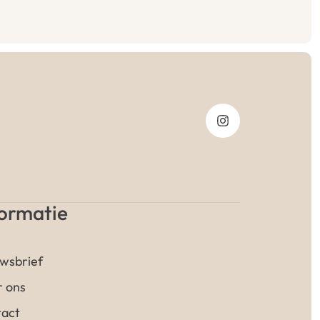
formatie
wsbrief
 ons
act