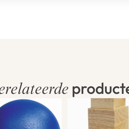
product
erelateerde