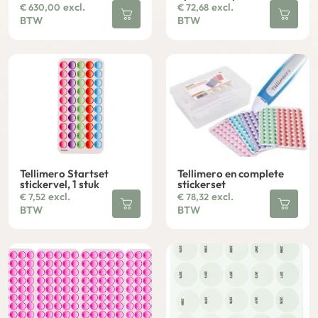
excl.
excl.
€
630,00
€
72,68
BTW
BTW
Tellimero Startset
Tellimero en complete
stickervel, 1 stuk
stickerset
excl.
excl.
€
7,52
€
78,32
BTW
BTW