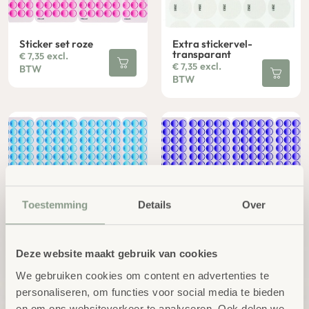
Sticker set roze
Extra stickervel-
transparant
excl.
€
7,35
excl.
€
7,35
BTW
BTW
Toestemming
Details
Over
Extra stickervel-blauw
Extra stickersvel-Violet
excl.
excl.
€
7,35
€
7,35
BTW
BTW
Deze website maakt gebruik van cookies
We gebruiken cookies om content en advertenties te
personaliseren, om functies voor social media te bieden
en om ons websiteverkeer te analyseren. Ook delen we