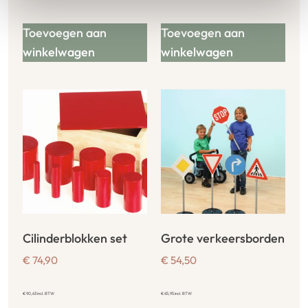
Toevoegen aan
Toevoegen aan
winkelwagen
winkelwagen
Cilinderblokken set
Grote verkeersborden
€
74,90
€
54,50
€
90,63
incl. BTW
€
65,95
incl. BTW