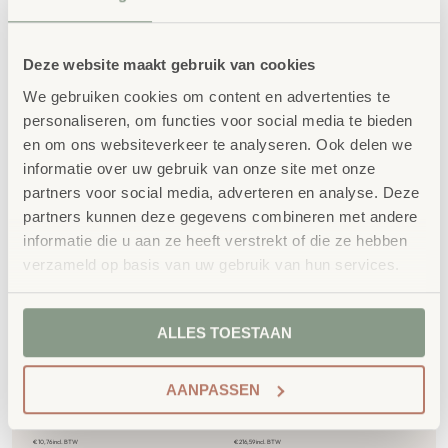
Deze website maakt gebruik van cookies
Gerelateerde
We gebruiken cookies om content en advertenties te
producten
personaliseren, om functies voor social media te bieden
en om ons websiteverkeer te analyseren. Ook delen we
informatie over uw gebruik van onze site met onze
partners voor social media, adverteren en analyse. Deze
partners kunnen deze gegevens combineren met andere
informatie die u aan ze heeft verstrekt of die ze hebben
verzameld op basis van uw gebruik van hun services.
ALLES TOESTAAN
Softbal Geel ∅ 15cm
Lettermatten
AANPASSEN
€
8,89
€
179,00
€
10,76
incl. BTW
€
216,59
incl. BTW