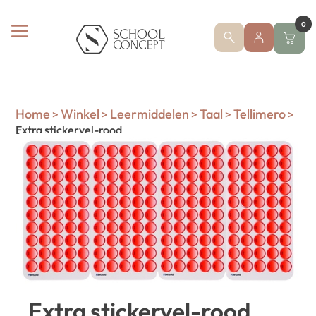
0
Home
Winkel
Leermiddelen
Taal
Tellimero
>
>
>
>
>
Extra stickervel-rood
Extra stickervel-rood