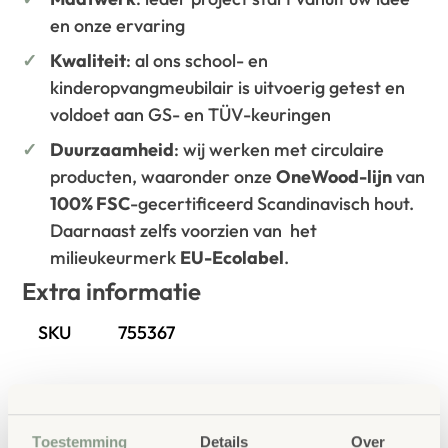
en onze ervaring
Kwaliteit
: al ons school- en
kinderopvangmeubilair is uitvoerig getest en
voldoet aan GS- en TÜV-keuringen
Duurzaamheid
: wij werken met circulaire
producten, waaronder onze
OneWood-lijn
van
100% FSC
-gecertificeerd Scandinavisch hout.
Daarnaast zelfs voorzien van het
milieukeurmerk
EU-Ecolabel
.
Extra informatie
SKU
755367
Toestemming
Details
Over