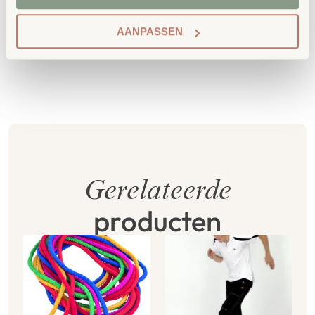
Extra informatie
AANPASSEN
SKU
772473
Gerelateerde
producten