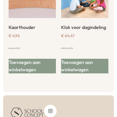
Kaarthouder
Klok voor dagindeling
€
4,96
€
64,47
€
6,00
incl. BTW
€
78,01
incl. BTW
Toevoegen aan
Toevoegen aan
winkelwagen
winkelwagen