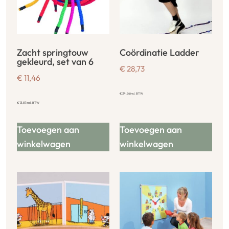
Zacht springtouw
Coördinatie Ladder
gekleurd, set van 6
€
28,73
€
11,46
€
34,76
incl. BTW
€
13,87
incl. BTW
Toevoegen aan
Toevoegen aan
winkelwagen
winkelwagen