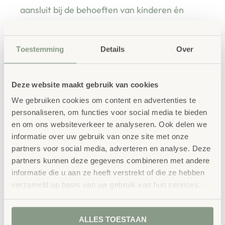
aansluit bij de behoeften van kinderen én
leerkrachten.
Toestemming
Details
Over
Waarom School Concept?
Deze website maakt gebruik van cookies
Maatwerk
: ieder project start vanuit uw idee
We gebruiken cookies om content en advertenties te
en onze ervaring
personaliseren, om functies voor social media te bieden
Kwaliteit
: al ons school- en
en om ons websiteverkeer te analyseren. Ook delen we
informatie over uw gebruik van onze site met onze
kinderopvangmeubilair is uitvoerig getest en
partners voor social media, adverteren en analyse. Deze
voldoet aan GS- en TÜV-keuringen
partners kunnen deze gegevens combineren met andere
Duurzaamheid
: wij werken met circulaire
informatie die u aan ze heeft verstrekt of die ze hebben
producten, waaronder onze
OneWood-lijn
van
verzameld op basis van uw gebruik van hun services.
100% FSC
-gecertificeerd Scandinavisch hout.
Daarnaast zelfs voorzien van het
ALLES TOESTAAN
milieukeurmerk
EU-Ecolabel
.