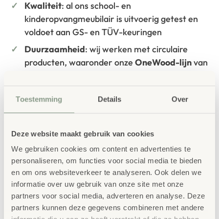
Kwaliteit
: al ons school- en
kinderopvangmeubilair is uitvoerig getest en
voldoet aan GS- en TÜV-keuringen
Duurzaamheid
: wij werken met circulaire
producten, waaronder onze
OneWood-lijn
van
100% FSC
-gecertificeerd Scandinavisch hout.
Daarnaast zelfs voorzien van het
Toestemming
Details
Over
milieukeurmerk
EU-Ecolabel
.
Extra informatie
Deze website maakt gebruik van cookies
SKU
34279
We gebruiken cookies om content en advertenties te
personaliseren, om functies voor social media te bieden
en om ons websiteverkeer te analyseren. Ook delen we
informatie over uw gebruik van onze site met onze
partners voor social media, adverteren en analyse. Deze
partners kunnen deze gegevens combineren met andere