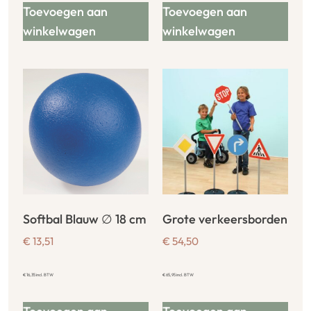
Toevoegen aan
Toevoegen aan
winkelwagen
winkelwagen
Softbal Blauw ∅ 18 cm
Grote verkeersborden
€
13,51
€
54,50
€
16,35
incl. BTW
€
65,95
incl. BTW