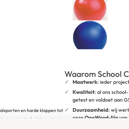
Waarom School C
Maatwerk
: ieder projec
Kwaliteit
: al ons school
getest en voldoet aan 
Duurzaamheid
: wij we
alsporten en harde klappen tot
onze
OneWood-lijn
van
kleuterschool of wild ravotten in
hout. Daarnaast zelfs v
opulair bij angstige kinderen of