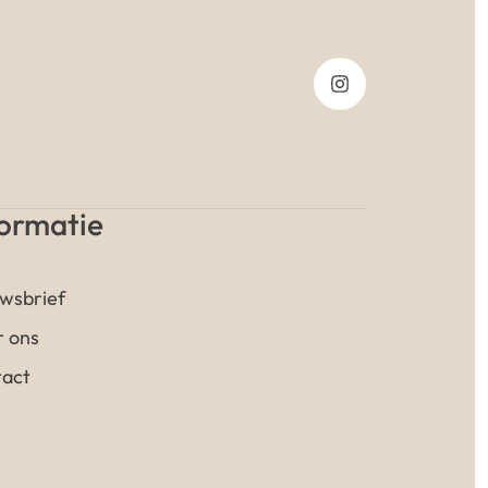
formatie
wsbrief
 ons
act