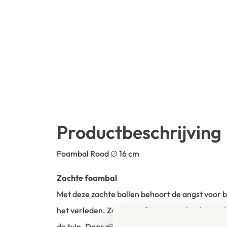
Productbeschrijving
Foambal Rood ∅ 16 cm
Zachte foambal
Met deze zachte ballen behoort de angst voor b
het verleden. Ze zijn perfect voor schoolsport, 
de tuin. Door zijn
zachte textuur
is de bal ook p