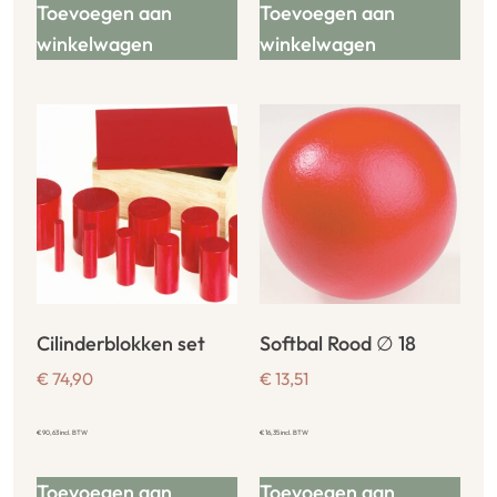
Toevoegen aan
Toevoegen aan
winkelwagen
winkelwagen
Cilinderblokken set
Softbal Rood ∅ 18
€
74,90
€
13,51
€
90,63
incl. BTW
€
16,35
incl. BTW
Toevoegen aan
Toevoegen aan