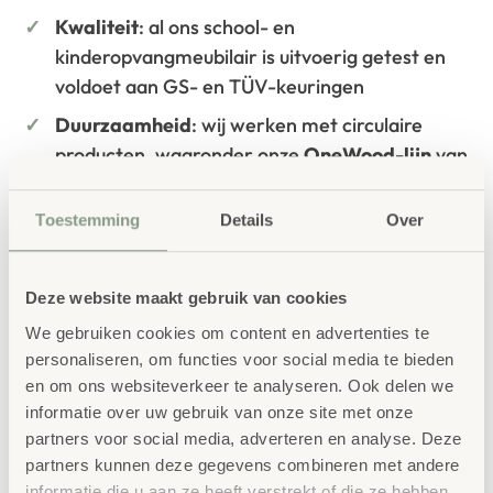
Kwaliteit
: al ons school- en
kinderopvangmeubilair is uitvoerig getest en
voldoet aan GS- en TÜV-keuringen
Duurzaamheid
: wij werken met circulaire
producten, waaronder onze
OneWood-lijn
van
100% FSC
-gecertificeerd Scandinavisch hout.
Daarnaast zelfs voorzien van het
Toestemming
Details
Over
milieukeurmerk
EU-Ecolabel
.
Extra informatie
Deze website maakt gebruik van cookies
SKU
3284
We gebruiken cookies om content en advertenties te
personaliseren, om functies voor social media te bieden
en om ons websiteverkeer te analyseren. Ook delen we
informatie over uw gebruik van onze site met onze
partners voor social media, adverteren en analyse. Deze
partners kunnen deze gegevens combineren met andere
informatie die u aan ze heeft verstrekt of die ze hebben