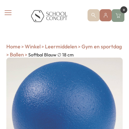
0
Home
Winkel
Leermiddelen
Gym en sportdag
>
>
>
Ballen
>
>
Softbal Blauw ∅ 18 cm