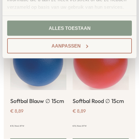
verzameld op basis van uw gebruik van hun services.
Gerelateerde
producten
ALLES TOESTAAN
AANPASSEN
Softbal Blauw ∅ 15cm
Softbal Rood ∅ 15cm
€
8,89
€
8,89
€
10,76
incl. BTW
€
10,76
incl. BTW