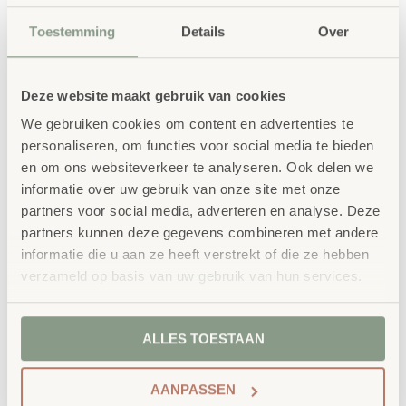
Let op: niet geschikt voor kinderen onder de 36
maanden. Er bestaat namelijk letselgevaar door
Toestemming
Details
Over
scherpe punten, randen of kanten.
Deze website maakt gebruik van cookies
bestellen bij School
Vertrouwd
We gebruiken cookies om content en advertenties te
Concept
personaliseren, om functies voor social media te bieden
en om ons websiteverkeer te analyseren. Ook delen we
School Concept is de specialist in
informatie over uw gebruik van onze site met onze
onderwijsmeubilair. Wij geloven dat een
partners voor social media, adverteren en analyse. Deze
partners kunnen deze gegevens combineren met andere
leeromgeving inspireert wanneer deze
informatie die u aan ze heeft verstrekt of die ze hebben
aansluit bij de behoeften van kinderen én
verzameld op basis van uw gebruik van hun services.
leerkrachten.
ALLES TOESTAAN
AANPASSEN
Waarom School Concept?