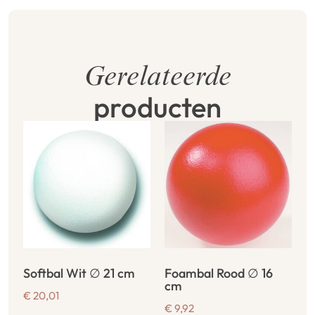
Gerelateerde
producten
Softbal Wit ∅ 21 cm
Foambal Rood ∅ 16
cm
€
20,01
€
9,92