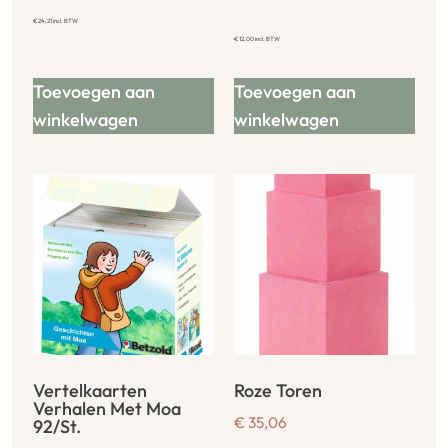
€
24,21
incl. BTW
€
12,00
incl. BTW
Toevoegen aan
Toevoegen aan
winkelwagen
winkelwagen
Vertelkaarten
Roze Toren
Verhalen Met Moa
€
35,06
92/St.