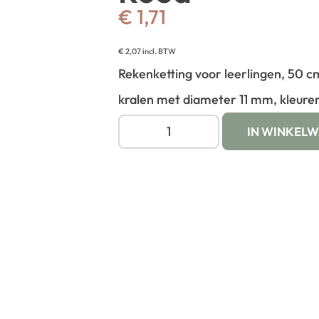
€
1,71
€
2,07
incl. BTW
Rekenketting voor leerlingen, 50 c
kralen met diameter 11 mm, kleuren
IN WINKEL