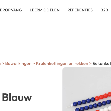
DEROPVANG
LEERMIDDELEN
REFERENTIES
B2B
n
>
Bewerkingen
>
Kralenkettingen en rekken
>
Rekenkett
e Blauw