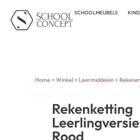
SCHOOLMEUBELS
KIN
Home
>
Winkel
>
Leermiddelen
>
Rekene
Rekenketting
Leerlingversi
Rood