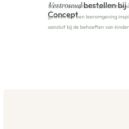
bestellen bij
Vertrouwd
School Concept is de specialist in o
Concept
geloven dat een leeromgeving insp
aansluit bij de behoeften van kinde