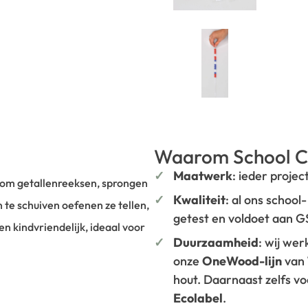
Waarom School C
Maatwerk
: ieder projec
n om getallenreeksen, sprongen
Kwaliteit
: al ons school
n te schuiven oefenen ze tellen,
getest en voldoet aan 
en kindvriendelijk, ideaal voor
Duurzaamheid
: wij we
onze
OneWood-lijn
van
hout. Daarnaast zelfs v
Ecolabel
.