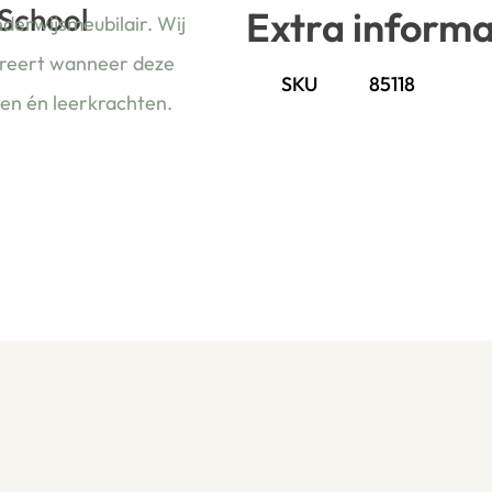
 School
Extra informa
nderwijsmeubilair. Wij
ireert wanneer deze
SKU
85118
ren én leerkrachten.