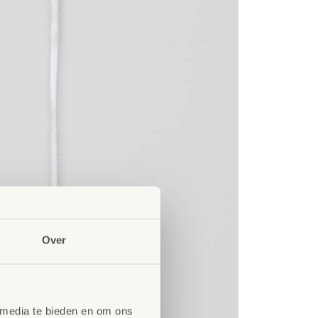
Over
 media te bieden en om ons