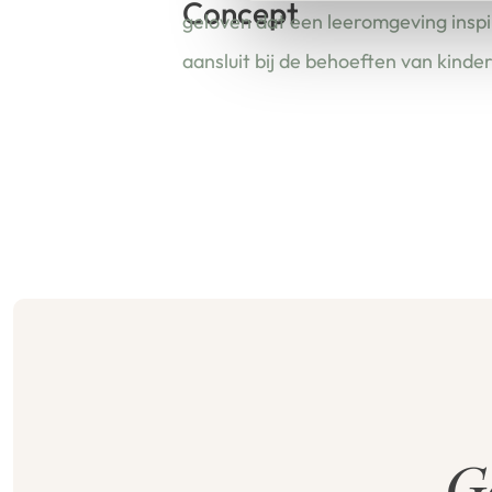
Concept
geloven dat een leeromgeving insp
aansluit bij de behoeften van kinde