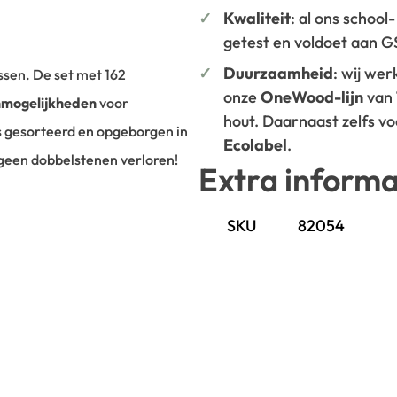
Kwaliteit
: al ons school
getest en voldoet aan 
Duurzaamheid
: wij we
ssen. De set met 162
onze
OneWood-lijn
van
nmogelijkheden
voor
hout. Daarnaast zelfs v
es gesorteerd en opgeborgen in
Ecolabel
.
 geen dobbelstenen verloren!
Extra informa
SKU
82054