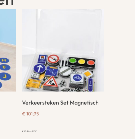
Verkeersteken Set Magnetisch
€
101,95
€
123,36
incl. BTW