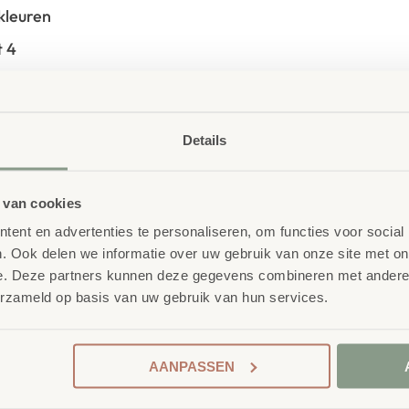
 kleuren
t 4
 8
tot en met 9
Details
t 10
 getallen 10 tot 100
 van cookies
llen 100 tot 1000
ent en advertenties te personaliseren, om functies voor social
 nummers 1 000 tot 10 000
. Ook delen we informatie over uw gebruik van onze site met on
e. Deze partners kunnen deze gegevens combineren met andere i
ot en met 12
erzameld op basis van uw gebruik van hun services.
et 20
AANPASSEN
 School
nderwijsmeubilair. Wij