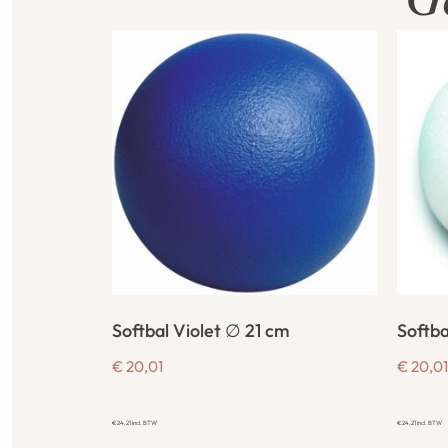
G
Softbal Violet ∅ 21 cm
Softba
€
20,01
€
20,01
€
24,21
incl. BTW
€
24,21
incl. BTW