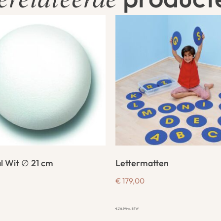
erelateerde
l Wit ∅ 21 cm
Lettermatten
€
179,00
€
216,59
incl. BTW