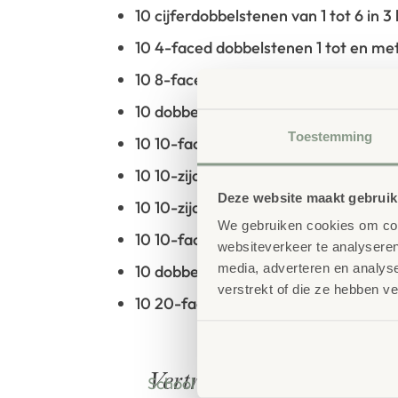
10 cijferdobbelstenen van 1 tot 6 in 3
10 4-faced dobbelstenen 1 tot en me
10 8-faced dobbelstenen 1 tot en met
10 dobbelstenen met 10 gezichten 0 
Toestemming
10 10-faced dobbelstenen 1 tot en me
10 10-zijdige dobbelstenen Tientallen
Deze website maakt gebruik
10 10-zijdige dobbelstenen honderdta
We gebruiken cookies om cont
10 10-faced dobbelstenen duizenden
websiteverkeer te analyseren
media, adverteren en analys
10 dobbelstenen met 12 gezichten 1 t
verstrekt of die ze hebben v
10 20-faced dobbelstenen 1 tot en m
bestellen bij
Vertrouwd
School Concept is de specialist in o