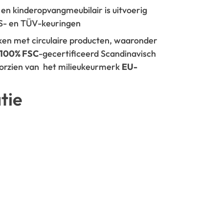
- en kinderopvangmeubilair is uitvoerig
GS- en TÜV-keuringen
rken met circulaire producten, waaronder
100% FSC
-gecertificeerd Scandinavisch
oorzien van het milieukeurmerk
EU-
tie