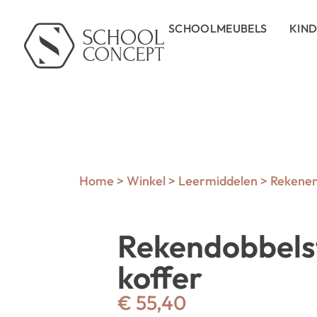
SCHOOLMEUBELS
KIN
Home
>
Winkel
>
Leermiddelen
>
Rekene
Rekendobbels
koffer
€
55,40