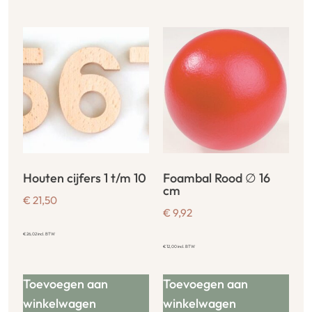
Houten cijfers 1 t/m 10
Foambal Rood ∅ 16
cm
€
21,50
€
9,92
€
26,02
incl. BTW
€
12,00
incl. BTW
Toevoegen aan
Toevoegen aan
winkelwagen
winkelwagen