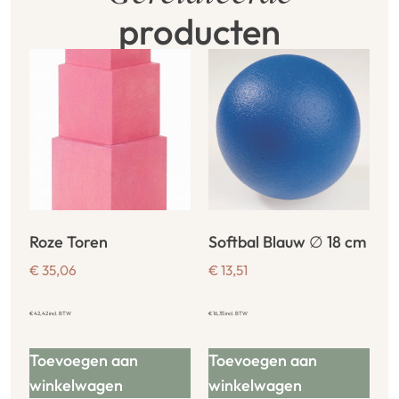
producten
Roze Toren
Softbal Blauw ∅ 18 cm
€
35,06
€
13,51
€
42,42
incl. BTW
€
16,35
incl. BTW
Toevoegen aan
Toevoegen aan
winkelwagen
winkelwagen