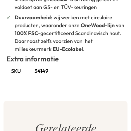
voldoet aan GS- en TÜV-keuringen
Duurzaamheid
: wij werken met circulaire
producten, waaronder onze
OneWood-lijn
van
100% FSC
-gecertificeerd Scandinavisch hout.
Daarnaast zelfs voorzien van het
milieukeurmerk
EU-Ecolabel
.
Extra informatie
SKU
34149
Gerelateerde