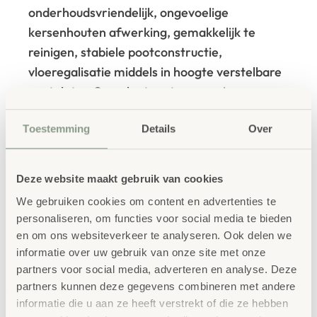
onderhoudsvriendelijk, ongevoelige
kersenhouten afwerking, gemakkelijk te
reinigen, stabiele pootconstructie,
vloeregalisatie middels in hoogte verstelbare
voetplaten.
Compleet met accessoires voor
alle volgende spellen:
Toestemming
Details
Over
Tafelvoetbal, biljart, tafeltennis, speed
hockey, sjoelen, kegelen, backgammon,
schaken, dammen.
Deze website maakt gebruik van cookies
Geschikt voor scholen
, jeugdcentra,
We gebruiken cookies om content en advertenties te
clubhuizen en openbare instellingen.
Speelveld
personaliseren, om functies voor social media te bieden
voetbalveld: 117 x 90 x 68 cm
en om ons websiteverkeer te analyseren. Ook delen we
Ombouw gemaakt van 25 mm MDF
informatie over uw gebruik van onze site met onze
partners voor social media, adverteren en analyse. Deze
partners kunnen deze gegevens combineren met andere
informatie die u aan ze heeft verstrekt of die ze hebben
IN WINKELWAGEN