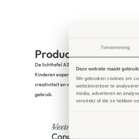
Toestemming
Productbeschrijving
De lichttafel A3 is een waardevol hulpmiddel v
Deze website maakt gebruik
Kinderen experimenteren met vormen, kleuren e
We gebruiken cookies om cont
creativiteit en waarnemingsvermogen ontwikke
websiteverkeer te analyseren
media, adverteren en analys
gebruik.
verstrekt of die ze hebben v
bestellen bij
Vertrouwd
School Concept is de specialist in o
Concept
geloven dat een leeromgeving insp