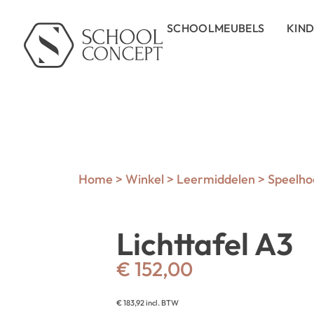
SCHOOLMEUBELS
KIN
Home
>
Winkel
>
Leermiddelen
>
Speelho
Lichttafel A3
€
152,00
€
183,92
incl. BTW