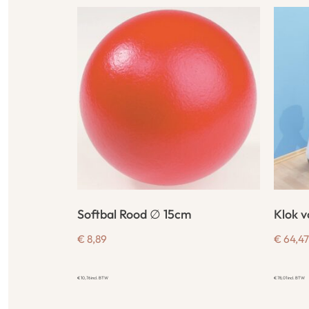
Softbal Rood ∅ 15cm
Klok v
€
8,89
€
64,47
€
10,76
incl. BTW
€
78,01
incl. BTW