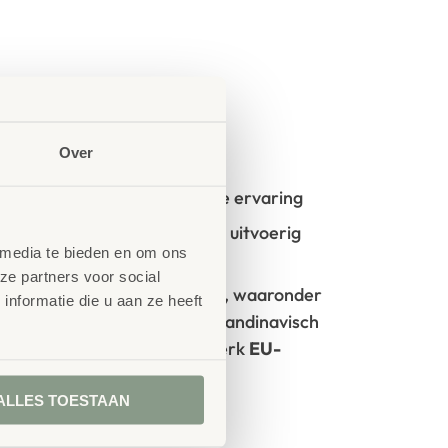
Over
oncept?
t start vanuit uw idee en onze ervaring
- en kinderopvangmeubilair is uitvoerig
 media te bieden en om ons
GS- en TÜV-keuringen
ze partners voor social
rken met circulaire producten, waaronder
nformatie die u aan ze heeft
100% FSC
-gecertificeerd Scandinavisch
oorzien van het milieukeurmerk
EU-
ALLES TOESTAAN
tie