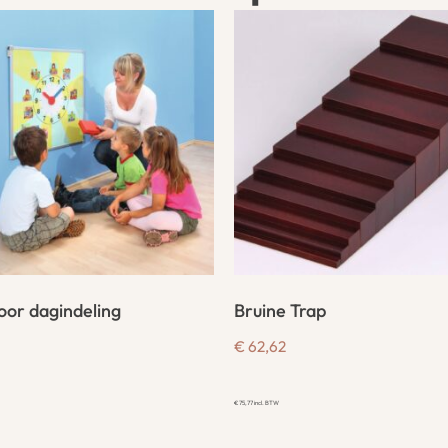
oor dagindeling
Bruine Trap
€
62,62
€
75,77
incl. BTW