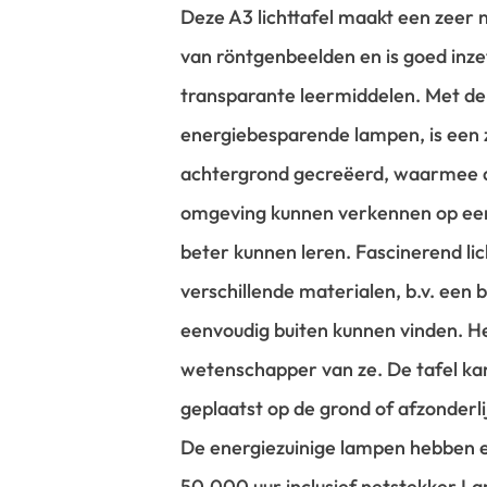
Deze A3 lichttafel maakt een zeer
van röntgenbeelden en is goed inzet
transparante leermiddelen. Met de
energiebesparende lampen, is een 
achtergrond gecreëerd, waarmee d
omgeving kunnen verkennen op een
beter kunnen leren. Fascinerend lic
verschillende materialen, b.v. een b
eenvoudig buiten kunnen vinden. H
wetenschapper van ze. De tafel k
geplaatst op de grond of afzonderlij
De energiezuinige lampen hebben 
50.000 uur inclusief netstekker.
La