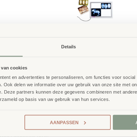
Details
Waarom School C
Maatwerk
: ieder projec
oor ontdek- en onderzoeksspel.
 van cookies
Kwaliteit
: al ons school
n transparantie terwijl ze hun
ent en advertenties te personaliseren, om functies voor social
getest en voldoet aan 
len. Compact en veilig in
. Ook delen we informatie over uw gebruik van onze site met on
Duurzaamheid
: wij we
e. Deze partners kunnen deze gegevens combineren met andere i
onze
OneWood-lijn
van
erzameld op basis van uw gebruik van hun services.
hout. Daarnaast zelfs v
Ecolabel
.
 School
AANPASSEN
Extra informa
nderwijsmeubilair. Wij
ireert wanneer deze