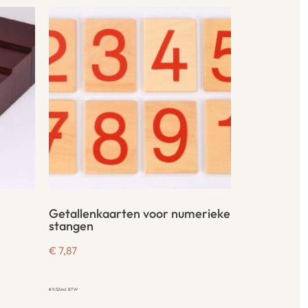
Getallenkaarten voor numerieke
stangen
€
7,87
€
9,52
incl. BTW