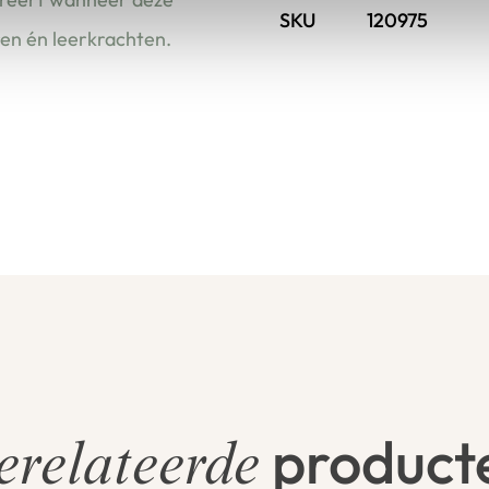
SKU
120975
ren én leerkrachten.
product
erelateerde