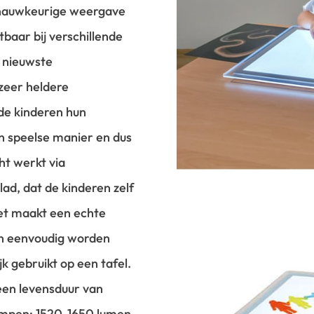
 nauwkeurige weergave
baar bij verschillende
 nieuwste
zeer heldere
e kinderen hun
 speelse manier en dus
ht werkt via
lad, dat de kinderen zelf
et maakt een echte
an eenvoudig worden
k gebruikt op een tafel.
een levensduur van
mpen: 1520-1650 lumen,