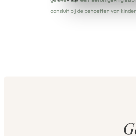
aansluit bij de behoeften van kinde
G