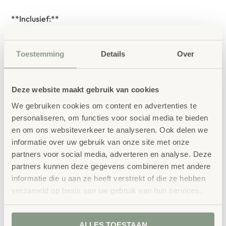
**Inclusief:**
• Set van 2 houten houders voor vrijstaande plaatsing op
Toestemming
Details
Over
het bureau
• Houders geschikt voor horizontaal geplaatste
Deze website maakt gebruik van cookies
ELEMENTS bureauverdelers
We gebruiken cookies om content en advertenties te
personaliseren, om functies voor social media te bieden
• Elke houder is uniek in kleur en uitstraling (natuurlijk
en om ons websiteverkeer te analyseren. Ook delen we
informatie over uw gebruik van onze site met onze
beukenhout – Fagus sylvatica, gelakt)
partners voor social media, adverteren en analyse. Deze
partners kunnen deze gegevens combineren met andere
• FSC®-gecertificeerd hout (FSC C158462)
informatie die u aan ze heeft verstrekt of die ze hebben
verzameld op basis van uw gebruik van hun services.
• Eenvoudige montage met meegeleverde inbussleutel
Maak uw stijlvolle werkplek compleet met bijpassende
ALLES TOESTAAN