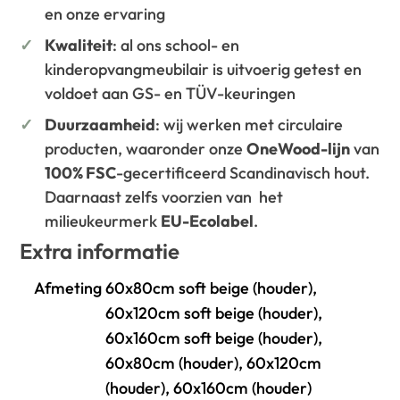
en onze ervaring
Kwaliteit
: al ons school- en
kinderopvangmeubilair is uitvoerig getest en
voldoet aan GS- en TÜV-keuringen
Duurzaamheid
: wij werken met circulaire
producten, waaronder onze
OneWood-lijn
van
100% FSC
-gecertificeerd Scandinavisch hout.
Daarnaast zelfs voorzien van het
milieukeurmerk
EU-Ecolabel
.
Extra informatie
Afmeting
60x80cm soft beige (houder),
60x120cm soft beige (houder),
60x160cm soft beige (houder),
60x80cm (houder), 60x120cm
(houder), 60x160cm (houder)