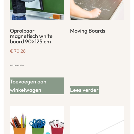
Oprolbaar
Moving Boards
magnetisch white
board 90×125 cm
€
70,28
€
85,04
incl. BTW
Toevoegen aan
winkelwagen
Lees verder