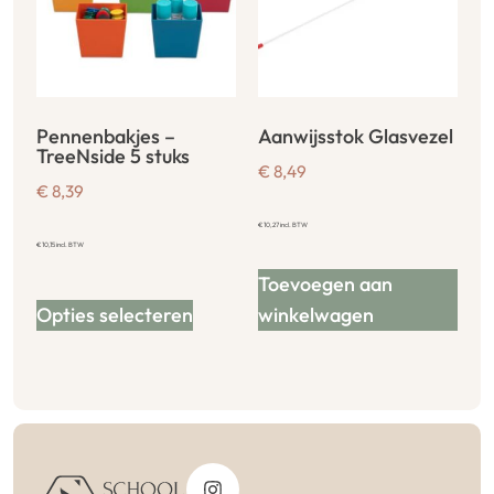
Pennenbakjes –
Aanwijsstok Glasvezel
TreeNside 5 stuks
€
8,49
€
8,39
€
10,27
incl. BTW
€
10,15
incl. BTW
Toevoegen aan
Opties selecteren
winkelwagen