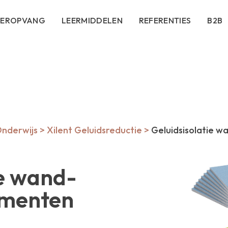
DEROPVANG
LEERMIDDELEN
REFERENTIES
B2B
Onderwijs
>
Xilent Geluidsreductie
>
Geluidsisolatie w
ie wand-
ementen