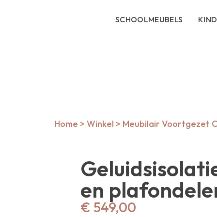
SCHOOLMEUBELS
KIN
Home
>
Winkel
>
Meubilair Voortgezet 
Geluidsisolat
en plafondel
€
549,00