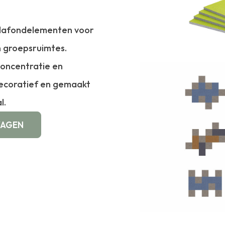
lafondelementen voor
n groepsruimtes.
concentratie en
decoratief en gemaakt
l.
WAGEN