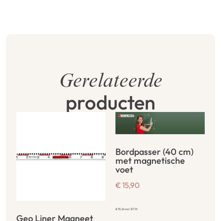
Gerelateerde
producten
Bordpasser (40 cm)
met magnetische
voet
€
15,90
€
19,24
incl. BTW
Geo Liner Magneet