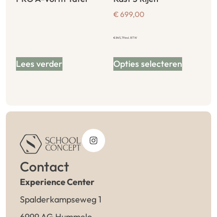
€
699,00
€
845,79
incl. BTW
Lees verder
Opties selecteren
Contact
Experience Center
Spalderkampseweg 1
6999 AG Hummelo