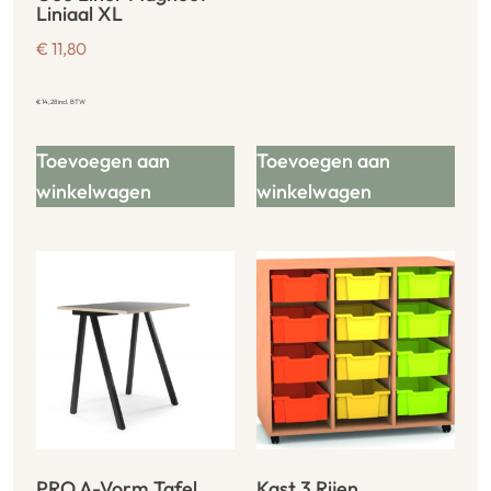
Liniaal XL
€
11,80
€
14,28
incl. BTW
Toevoegen aan
Toevoegen aan
winkelwagen
winkelwagen
PRO A-Vorm Tafel
Kast 3 Rijen