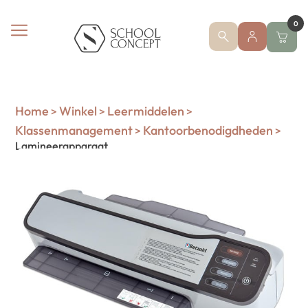
0
Home
Winkel
Leermiddelen
>
>
>
Klassenmanagement
Kantoorbenodigdheden
>
>
Lamineerapparaat