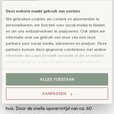
IN WINKELWAGEN
Deze website maakt gebruik van cookies
We gebruiken cookies om content en advertenties te
personaliseren, om functies voor social media te bieden
en om ons websiteverkeer te analyseren. Ook delen we
informatie over uw gebruik van onze site met onze
partners voor social media, adverteren en analyse. Deze
partners kunnen deze gegevens combineren met andere
Productbeschrijving
informatie die u aan ze heeft verstrekt of die ze hebben
verzameld op basis van uw gebruik van hun services.
Lamineerapparaat
Let op: Leverbaar medio maart 2024
ALLES TOESTAAN
Met dit lamineerapparaat Laminator Vision heeft
u een veelzijdige laminator voor al uw
AANPASSEN
documenten, kunstwerken, sjablonen en vellen in
huis. Door de snelle opwarmtijd van ca. 60