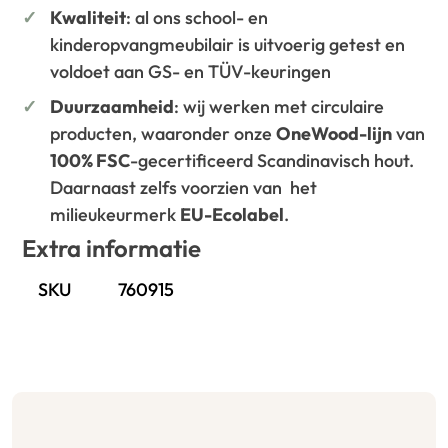
Kwaliteit
: al ons school- en
kinderopvangmeubilair is uitvoerig getest en
voldoet aan GS- en TÜV-keuringen
Duurzaamheid
: wij werken met circulaire
producten, waaronder onze
OneWood-lijn
van
100% FSC
-gecertificeerd Scandinavisch hout.
Daarnaast zelfs voorzien van het
milieukeurmerk
EU-Ecolabel
.
Extra informatie
SKU
760915