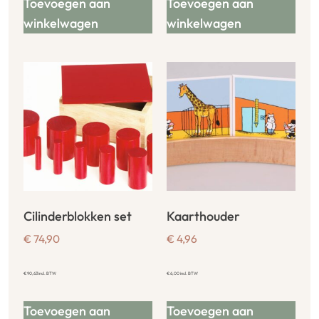
Toevoegen aan
Toevoegen aan
winkelwagen
winkelwagen
Cilinderblokken set
Kaarthouder
€
74,90
€
4,96
€
90,63
incl. BTW
€
6,00
incl. BTW
Toevoegen aan
Toevoegen aan