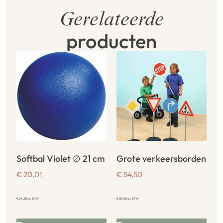
Gerelateerde
producten
Softbal Violet ∅ 21 cm
Grote verkeersborden
€
20,01
€
54,50
€
24,21
incl. BTW
€
65,95
incl. BTW