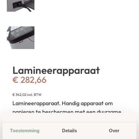
Lamineerapparaat
€
282,66
€
342,02
incl. BTW
Lamineerapparaat. Handig apparaat om
papieren te beschermen met een duurzame,
glanzende lamineerlaag.
Toestemming
Details
Over