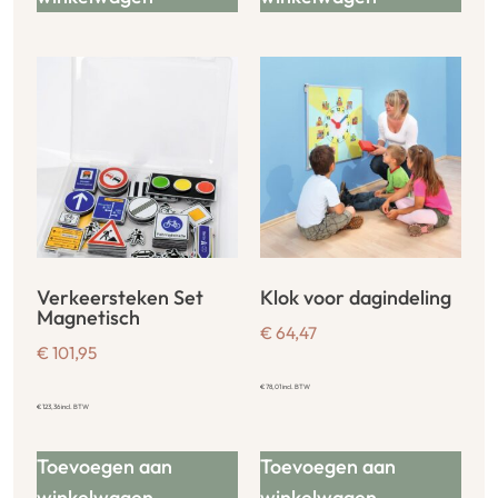
Verkeersteken Set
Klok voor dagindeling
Magnetisch
€
64,47
€
101,95
€
78,01
incl. BTW
€
123,36
incl. BTW
Toevoegen aan
Toevoegen aan
winkelwagen
winkelwagen