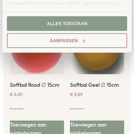
Gerelateerde
verzameld op basis van uw gebruik van hun services.
producten
ALLES TOESTAAN
AANPASSEN
Softbal Rood ∅ 15cm
Softbal Geel ∅ 15cm
€
8,89
€
8,89
€
10,76
incl. BTW
€
10,76
incl. BTW
Toevoegen aan
Toevoegen aan
winkelwagen
winkelwagen