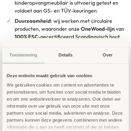
kinderopvangmeubilair is uitvoerig getest en
voldoet aan GS- en TÜV-keuringen
Duurzaamheid
: wij werken met circulaire
producten, waaronder onze
OneWood-lijn
van
100% FSC
-gecertificeerd Scandinavisch hout.
Daarnaast zelfs voorzien van het
milieukeurmerk
EU-Ecolabel
.
Toestemming
Details
Over
Extra informatie
SKU
70476
Deze website maakt gebruik van cookies
We gebruiken cookies om content en advertenties te
personaliseren, om functies voor social media te bieden
en om ons websiteverkeer te analyseren. Ook delen we
informatie over uw gebruik van onze site met onze
partners voor social media, adverteren en analyse. Deze
partners kunnen deze gegevens combineren met andere
informatie die u aan ze heeft verstrekt of die ze hebben