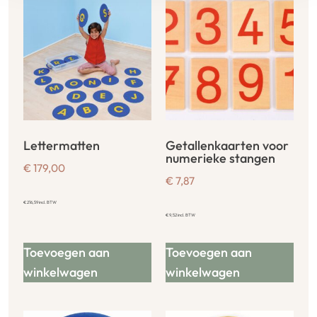
Lettermatten
Getallenkaarten voor
numerieke stangen
€
179,00
€
7,87
€
216,59
incl. BTW
€
9,52
incl. BTW
Toevoegen aan
Toevoegen aan
winkelwagen
winkelwagen