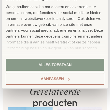
producten, waaronder onze
OneWood-lijn
van
We gebruiken cookies om content en advertenties te
100% FSC
-gecertificeerd Scandinavisch hout.
personaliseren, om functies voor social media te bieden
Daarnaast zelfs voorzien van het
en om ons websiteverkeer te analyseren. Ook delen we
milieukeurmerk
EU-Ecolabel
.
informatie over uw gebruik van onze site met onze
partners voor social media, adverteren en analyse. Deze
Extra informatie
partners kunnen deze gegevens combineren met andere
informatie die u aan ze heeft verstrekt of die ze hebben
SKU
41609
verzameld op basis van uw gebruik van hun services.
ALLES TOESTAAN
AANPASSEN
Gerelateerde
producten