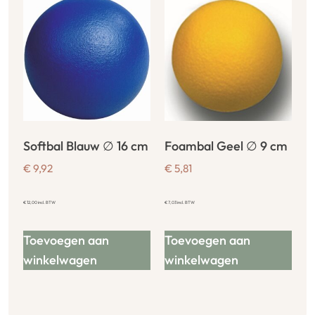
Softbal Blauw ∅ 16 cm
Foambal Geel ∅ 9 cm
€
9,92
€
5,81
€
12,00
incl. BTW
€
7,03
incl. BTW
Toevoegen aan
Toevoegen aan
winkelwagen
winkelwagen