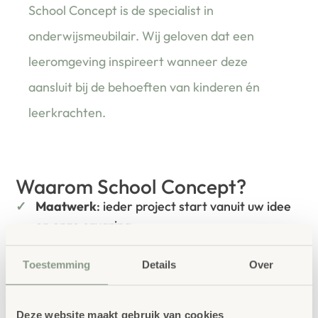
School Concept is de specialist in
onderwijsmeubilair. Wij geloven dat een
leeromgeving inspireert wanneer deze
aansluit bij de behoeften van kinderen én
leerkrachten.
Waarom School Concept?
Maatwerk
: ieder project start vanuit uw idee
en onze ervaring
Kwaliteit
: al ons school- en
Toestemming
Details
Over
kinderopvangmeubilair is uitvoerig getest en
voldoet aan GS- en TÜV-keuringen
Duurzaamheid
: wij werken met circulaire
Deze website maakt gebruik van cookies