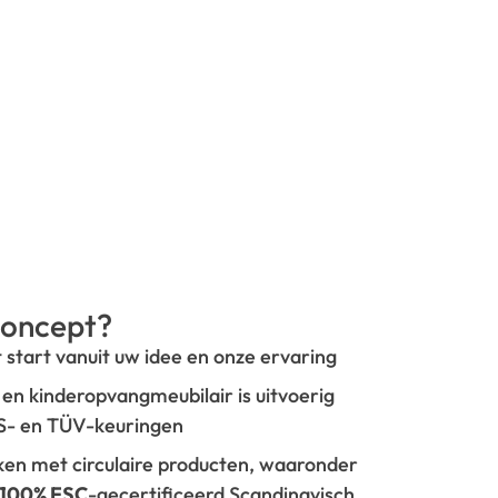
oncept?
t start vanuit uw idee en onze ervaring
- en kinderopvangmeubilair is uitvoerig
GS- en TÜV-keuringen
rken met circulaire producten, waaronder
100% FSC
-gecertificeerd Scandinavisch