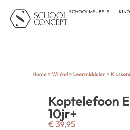
SCHOOLMEUBELS
KIN
Home
>
Winkel
>
Leermiddelen
>
Klasse
Koptelefoon E
10jr+
€
39,95