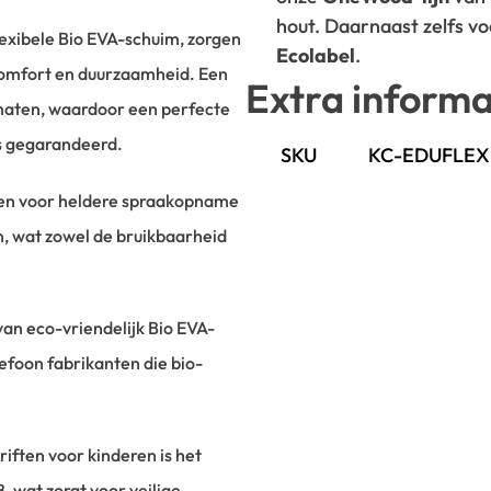
hout. Daarnaast zelfs v
lexibele Bio EVA-schuim, zorgen
Ecolabel
.
comfort en duurzaamheid. Een
Extra informa
maten, waardoor een perfecte
s gegarandeerd.
SKU
KC-EDUFLEX
pen voor heldere spraakopname
n, wat zowel de bruikbaarheid
van eco-vriendelijk Bio EVA-
efoon fabrikanten die bio-
iften voor kinderen is het
, wat zorgt voor veilige