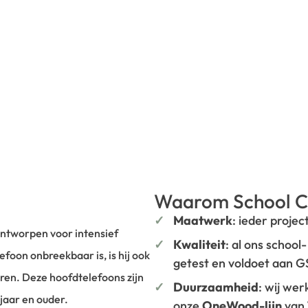
Waarom School C
Maatwerk
: ieder projec
ontworpen voor intensief
Kwaliteit
: al ons school
efoon onbreekbaar is, is hij ook
getest en voldoet aan 
eren. Deze hoofdtelefoons zijn
Duurzaamheid
: wij we
jaar en ouder.
onze
OneWood-lijn
van