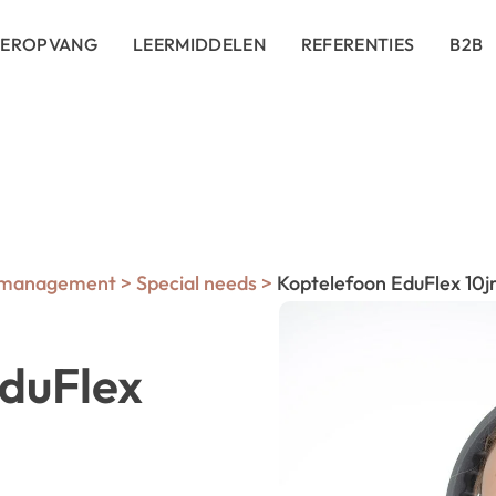
DEROPVANG
LEERMIDDELEN
REFERENTIES
B2B
nmanagement
>
Special needs
>
Koptelefoon EduFlex 10j
duFlex