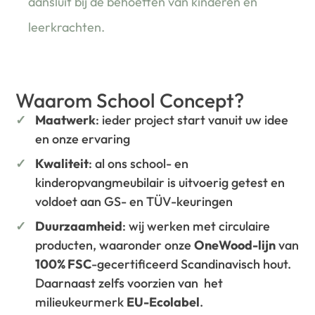
aansluit bij de behoeften van kinderen én
leerkrachten.
Waarom School Concept?
Maatwerk
: ieder project start vanuit uw idee
en onze ervaring
Kwaliteit
: al ons school- en
kinderopvangmeubilair is uitvoerig getest en
voldoet aan GS- en TÜV-keuringen
Duurzaamheid
: wij werken met circulaire
producten, waaronder onze
OneWood-lijn
van
100% FSC
-gecertificeerd Scandinavisch hout.
Daarnaast zelfs voorzien van het
milieukeurmerk
EU-Ecolabel
.