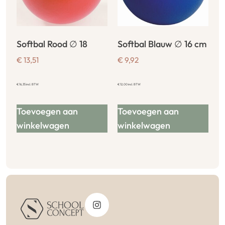
Softbal Rood ∅ 18
Softbal Blauw ∅ 16 cm
€
13,51
€
9,92
€
16,35
incl. BTW
€
12,00
incl. BTW
Toevoegen aan
Toevoegen aan
winkelwagen
winkelwagen