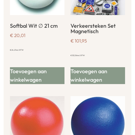
Softbal Wit ∅ 21 cm
Verkeersteken Set
Magnetisch
€
20,01
€
101,95
€
24,21
incl. BTW
€
123,36
incl. BTW
Toevoegen aan
Toevoegen aan
winkelwagen
winkelwagen