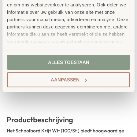
(100/St.)
en om ons websiteverkeer te analyseren. Ook delen we
€
4,99
informatie over uw gebruik van onze site met onze
partners voor social media, adverteren en analyse. Deze
partners kunnen deze gegevens combineren met andere
€
6,04
incl. BTW
informatie die u aan ze heeft verstrekt of die ze hebben
Schoolbord krijtjes rond x 100 stuks in doosje.
verzameld op basis van uw gebruik van hun services.
ALLES TOESTAAN
IN WINKELWAGEN
AANPASSEN
Productbeschrijving
Het Schoolbord Krijt Wit (100/St.) biedt hoogwaardige