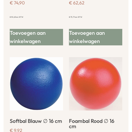
€
74,90
€
62,62
€
90,63
incl. BTW
€
75,77
incl. BTW
Toevoegen aan
Toevoegen aan
winkelwagen
winkelwagen
Softbal Blauw ∅ 16 cm
Foambal Rood ∅ 16
cm
€
9,92