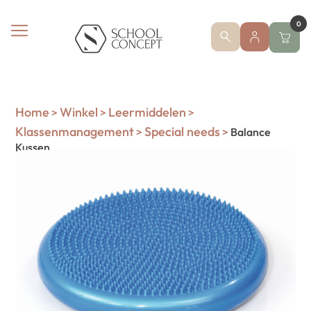
0
Home
Winkel
Leermiddelen
>
>
>
Klassenmanagement
Special needs
>
>
Balance
Kussen