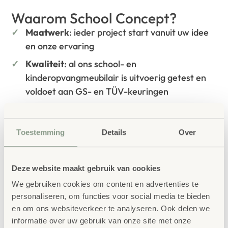
Waarom School Concept?
Maatwerk
: ieder project start vanuit uw idee
en onze ervaring
Kwaliteit
: al ons school- en
kinderopvangmeubilair is uitvoerig getest en
voldoet aan GS- en TÜV-keuringen
Duurzaamheid
: wij werken met circulaire
producten, waaronder onze
OneWood-lijn
van
Toestemming
Details
Over
100% FSC
-gecertificeerd Scandinavisch hout.
Daarnaast zelfs voorzien van het
milieukeurmerk
EU-Ecolabel
.
Deze website maakt gebruik van cookies
Extra informatie
We gebruiken cookies om content en advertenties te
personaliseren, om functies voor social media te bieden
SKU
36367
en om ons websiteverkeer te analyseren. Ook delen we
informatie over uw gebruik van onze site met onze