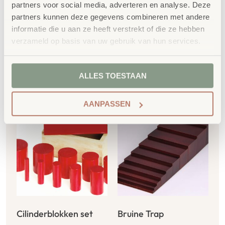
partners voor social media, adverteren en analyse. Deze
partners kunnen deze gegevens combineren met andere
informatie die u aan ze heeft verstrekt of die ze hebben
verzameld op basis van uw gebruik van hun services.
Gerelateerde
ALLES TOESTAAN
producten
AANPASSEN
Cilinderblokken set
Bruine Trap