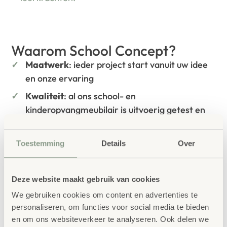
Waarom School Concept?
Maatwerk
: ieder project start vanuit uw idee
en onze ervaring
Kwaliteit
: al ons school- en
kinderopvangmeubilair is uitvoerig getest en
voldoet aan GS- en TÜV-keuringen
Duurzaamheid
: wij werken met circulaire
Toestemming
Details
Over
producten, waaronder onze
OneWood-lijn
van
100% FSC
-gecertificeerd Scandinavisch hout.
Deze website maakt gebruik van cookies
Daarnaast zelfs voorzien van het
milieukeurmerk
EU-Ecolabel
.
We gebruiken cookies om content en advertenties te
personaliseren, om functies voor social media te bieden
Extra informatie
en om ons websiteverkeer te analyseren. Ook delen we