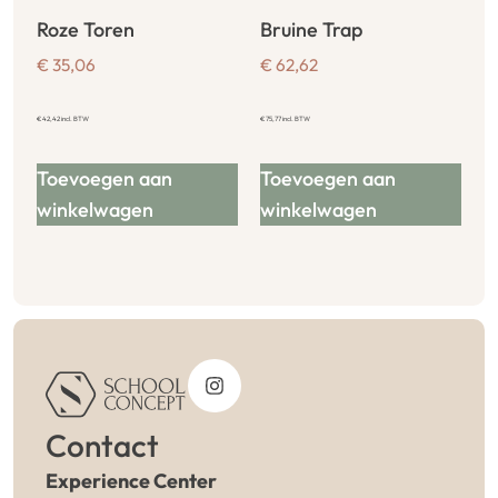
Roze Toren
Bruine Trap
€
35,06
€
62,62
€
42,42
incl. BTW
€
75,77
incl. BTW
Toevoegen aan
Toevoegen aan
winkelwagen
winkelwagen
Contact
Experience Center