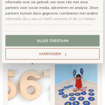
informatie over uw gebruik van onze site met onze
SKU
12619
partners voor social media, adverteren en analyse. Deze
partners kunnen deze gegevens combineren met andere
informatie die u aan ze heeft verstrekt of die ze hebben
verzameld op basis van uw gebruik van hun services.
ALLES TOESTAAN
Gerelateerde
AANPASSEN
producten