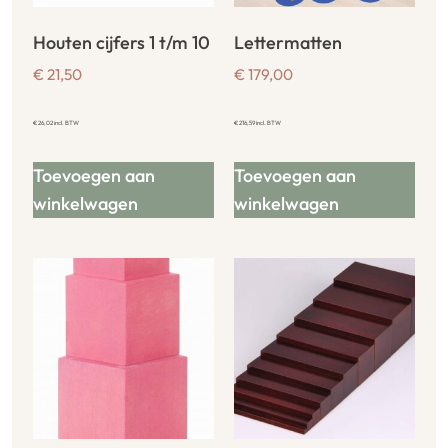
Houten cijfers 1 t/m 10
Lettermatten
€
21,50
€
179,00
€
26,02
incl. BTW
€
216,59
incl. BTW
Toevoegen aan
Toevoegen aan
winkelwagen
winkelwagen